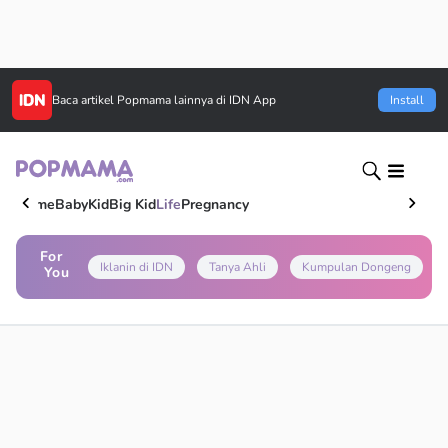
Baca artikel
Popmama
lainnya di IDN App
Install
Home
Baby
Kid
Big Kid
Life
Pregnancy
For
Iklanin di IDN
Tanya Ahli
Kumpulan Dongeng
You