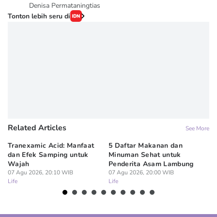
Denisa Permataningtias
Tonton lebih seru di
Related Articles
See More
Tranexamic Acid: Manfaat
5 Daftar Makanan dan
Ap
dan Efek Samping untuk
Minuman Sehat untuk
5 
Wajah
Penderita Asam Lambung
07
Lif
07 Agu 2026, 20:10 WIB
07 Agu 2026, 20:00 WIB
Life
Life