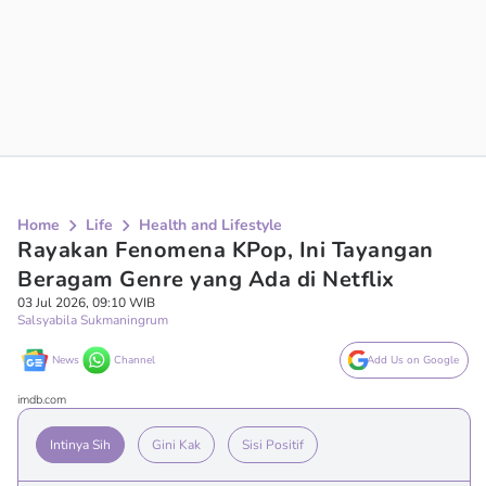
Home
Life
Health and Lifestyle
Rayakan Fenomena KPop, Ini Tayangan
Beragam Genre yang Ada di Netflix
03 Jul 2026, 09:10 WIB
Salsyabila Sukmaningrum
News
Channel
Add Us on Google
imdb.com
Intinya Sih
Gini Kak
Sisi Positif