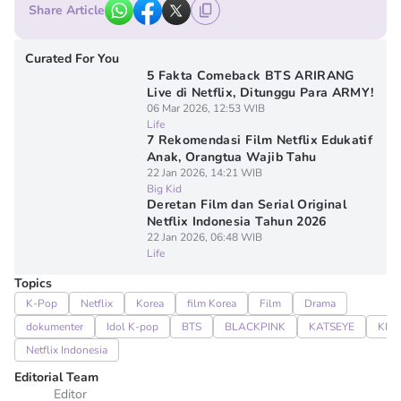
Share Article
Curated For You
5 Fakta Comeback BTS ARIRANG
Live di Netflix, Ditunggu Para ARMY!
06 Mar 2026, 12:53 WIB
Life
7 Rekomendasi Film Netflix Edukatif
Anak, Orangtua Wajib Tahu
22 Jan 2026, 14:21 WIB
Big Kid
Deretan Film dan Serial Original
Netflix Indonesia Tahun 2026
22 Jan 2026, 06:48 WIB
Life
Topics
K-Pop
Netflix
Korea
film Korea
Film
Drama
dokumenter
Idol K-pop
BTS
BLACKPINK
KATSEYE
KPo
Netflix Indonesia
Editorial Team
Editor