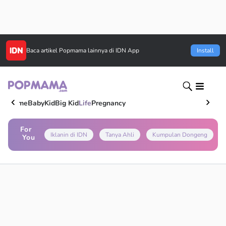
Baca artikel
Popmama
lainnya di IDN App
Install
Home
Baby
Kid
Big Kid
Life
Pregnancy
For
Iklanin di IDN
Tanya Ahli
Kumpulan Dongeng
You