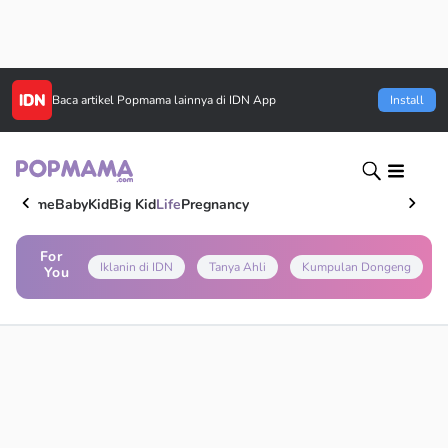
Baca artikel
Popmama
lainnya di IDN App
Install
Home
Baby
Kid
Big Kid
Life
Pregnancy
For
Iklanin di IDN
Tanya Ahli
Kumpulan Dongeng
You