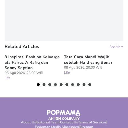
Denisa Permataningtias
Related Articles
See More
8 Inspirasi Fashion Keluarga
Tata Cara Mandi Wajib
5 
ala Fairuz A Rafiq dan
setelah Haid yang Benar
Le
Sonny Septian
08 Agu 2026, 20:00 WIB
s
Life
08 Agu 2026, 23:09 WIB
08
Life
Lif
About Us
Editorial Team
Contact Us
Terms of Services
Pedoman Media Siber
Index
Sitemap