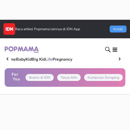
Baca artikel
Popmama
lainnya di IDN App
Install
Home
Baby
Kid
Big Kid
Life
Pregnancy
For
Iklanin di IDN
Tanya Ahli
Kumpulan Dongeng
You