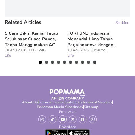
Related Articles
See More
5 Cara Bikin Kamar Tetap
FORTUNE Indonesia
Di
Sejuk saat Cuaca Panas,
Menandai Lima Tahun
r
Tanpa Menggunakan AC
Perjalanannya dengan
Ci
10 Agu 2026, 11:08 WIB
Memperkuat Perannya bagi
10 Agu 2026, 10:50 WIB
10
Life
Life
Lif
Ekosistem Bisnis Indonesia
About Us
Editorial Team
Contact Us
Terms of Services
Pedoman Media Siber
Index
Sitemap
Follow Us
Download