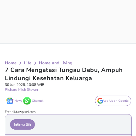
Home
Life
Home and Living
7 Cara Mengatasi Tungau Debu, Ampuh
Lindungi Kesehatan Keluarga
30 Jun 2026, 10:08 WIB
Richard Mich Stevan
News
Channel
Add Us on Google
Freepik/rawpixel.com
Intinya Sih