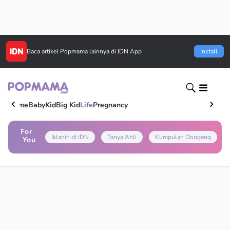
Baca artikel
Popmama
lainnya di IDN App
Install
Home
Baby
Kid
Big Kid
Life
Pregnancy
For
Iklanin di IDN
Tanya Ahli
Kumpulan Dongeng
You