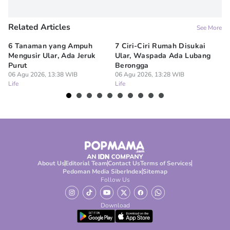
Related Articles
See More
6 Tanaman yang Ampuh
7 Ciri-Ciri Rumah Disukai
5 
Mengusir Ular, Ada Jeruk
Ular, Waspada Ada Lubang
sa
Purut
Berongga
T
06 Agu 2026, 13:38 WIB
06 Agu 2026, 13:28 WIB
06
Life
Life
Lif
About Us
Editorial Team
Contact Us
Terms of Services
Pedoman Media Siber
Index
Sitemap
Follow Us
Download