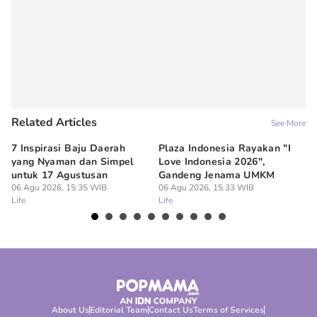
Nur Apriani
Related Articles
See More
7 Inspirasi Baju Daerah
Plaza Indonesia Rayakan "I
7 
yang Nyaman dan Simpel
Love Indonesia 2026",
un
untuk 17 Agustusan
Gandeng Jenama UMKM
06
Lif
06 Agu 2026, 15:35 WIB
06 Agu 2026, 15:33 WIB
Life
Life
About Us
Editorial Team
Contact Us
Terms of Services