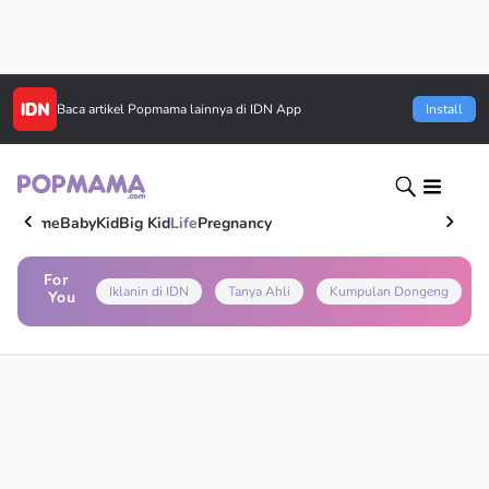
Baca artikel
Popmama
lainnya di IDN App
Install
Home
Baby
Kid
Big Kid
Life
Pregnancy
For
Iklanin di IDN
Tanya Ahli
Kumpulan Dongeng
You