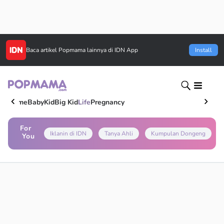
Baca artikel
Popmama
lainnya di IDN App
Install
Home
Baby
Kid
Big Kid
Life
Pregnancy
For
Iklanin di IDN
Tanya Ahli
Kumpulan Dongeng
You