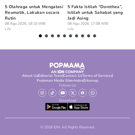
5 Olahraga untuk Mengatasi
5 Fakta Istilah “Dorothea”,
10
Reumatik, Lakukan secara
Istilah untuk Sahabat yang
Me
Rutin
Jadi Asing
Se
08 Agu 2026, 18:10 WIB
08 Agu 2026, 17:08 WIB
08
Life
Life
Lif
About Us
Editorial Team
Contact Us
Terms of Services
Pedoman Media Siber
Index
Sitemap
Follow Us
Download
© 2026 IDN. All Rights Reserved.