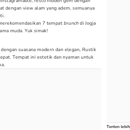
g instagramable, resto hidden gem dengan
pat dengan view alam yang adem, semuanya
ti.
merekomendasikan 7 tempat
brunch
di Jogja
Mama muda. Yuk simak!
dengan suasana modern dan elegan, Rustik
n tepat. Tempat ini estetik dan nyaman untuk
ma.
Tonton lebih