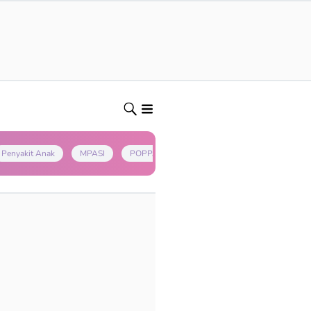
Penyakit Anak
MPASI
POPPAPA