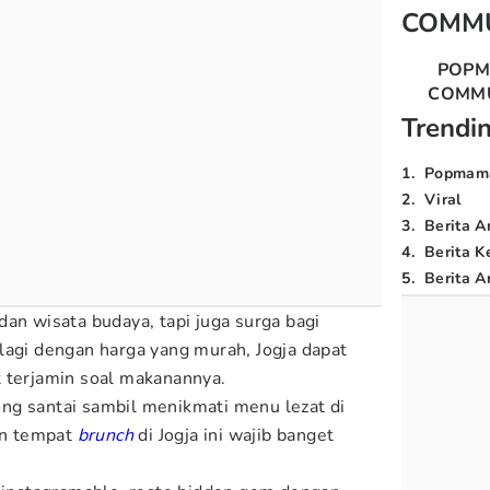
COMM
POP
COMM
Trendi
1
.
Popmam
2
.
Viral
3
.
Berita A
4
.
Berita K
5
.
Berita Ar
an wisata budaya, tapi juga surga bagi
lagi dengan harga yang murah, Jogja dapat
 terjamin soal makanannya.
ng santai sambil menikmati menu lezat di
tan tempat
brunch
di Jogja ini wajib banget