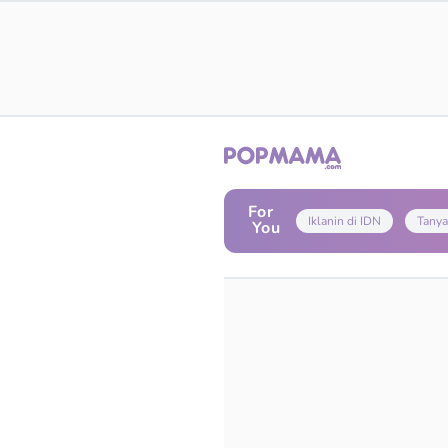
For
Iklanin di IDN
Tanya
You