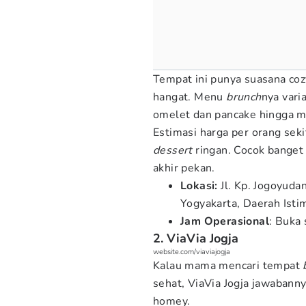
Tempat ini punya suasana coz
hangat. Menu
brunch
nya vari
omelet dan pancake hingga m
Estimasi harga per orang se
dessert
ringan. Cocok banget
akhir pekan.
Lokasi:
Jl. Kp. Jogoyuda
Yogyakarta, Daerah Ist
Jam Operasional
: Buka 
2. ViaVia Jogja
website.com/viaviajogja
Kalau mama mencari tempat
sehat, ViaVia Jogja jawabanny
homey.