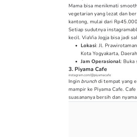
Mama bisa menikmati smoothi
vegetarian yang lezat dan be
kantong, mulai dari Rp45.00
Setiap sudutnya instagramabl
kecil. ViaVia Jogja bisa jadi
Lokasi
: Jl. Prawirotam
Kota Yogyakarta, Daera
Jam Operasional
: Buka 
3. Piyama Cafe
instagram.com/@piyamacafe
Ingin
brunch
di tempat yang e
mampir ke Piyama Cafe. Cafe i
suasananya bersih dan nyama