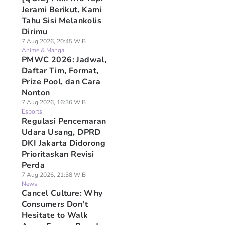
Jerami Berikut, Kami
Tahu Sisi Melankolis
Dirimu
7 Aug 2026, 20:45 WIB
Anime & Manga
PMWC 2026: Jadwal,
Daftar Tim, Format,
Prize Pool, dan Cara
Nonton
7 Aug 2026, 16:36 WIB
Esports
Regulasi Pencemaran
Udara Usang, DPRD
DKI Jakarta Didorong
Prioritaskan Revisi
Perda
7 Aug 2026, 21:38 WIB
News
Cancel Culture: Why
Consumers Don't
Hesitate to Walk