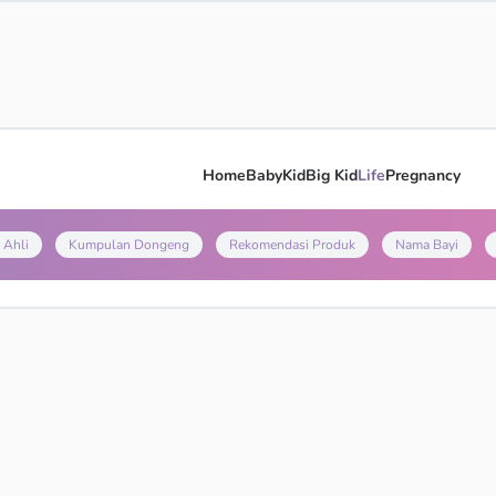
Home
Baby
Kid
Big Kid
Life
Pregnancy
 Ahli
Kumpulan Dongeng
Rekomendasi Produk
Nama Bayi