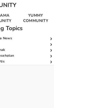
UNITY
MAMA
YUMMY
UNITY
COMMUNITY
ng Topics
a News
nak
esehatan
tis