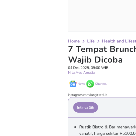
Home
Life
Health and Lifes
7 Tempat Brunch
Wajib Dicoba
04 Des 2025, 09:00 WIB
Nita Ayu Amalia
News
Channel
instagram.com/langitseduh
Intinya Sih
Rustik Bistro & Bar menawar
variatif, harga sekitar Rp100.