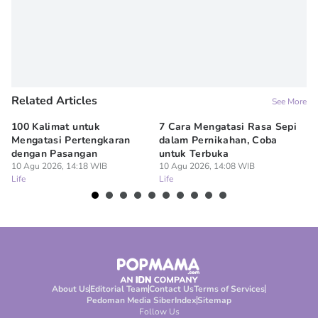
Related Articles
See More
100 Kalimat untuk
7 Cara Mengatasi Rasa Sepi
7 
Mengatasi Pertengkaran
dalam Pernikahan, Coba
ya
dengan Pasangan
untuk Terbuka
Ke
10 Agu 2026, 14:18 WIB
10 Agu 2026, 14:08 WIB
10
Life
Life
Lif
About Us
Editorial Team
Contact Us
Terms of Services
Pedoman Media Siber
Index
Sitemap
Follow Us