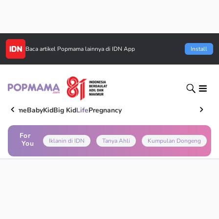
Baca artikel
Popmama
lainnya di IDN App
Install
Home
Baby
Kid
Big Kid
Life
Pregnancy
For
Iklanin di IDN
Tanya Ahli
Kumpulan Dongeng
You