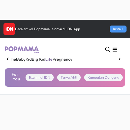
Baca artikel
Popmama
lainnya di IDN App
Install
Home
Baby
Kid
Big Kid
Life
Pregnancy
For
Iklanin di IDN
Tanya Ahli
Kumpulan Dongeng
You