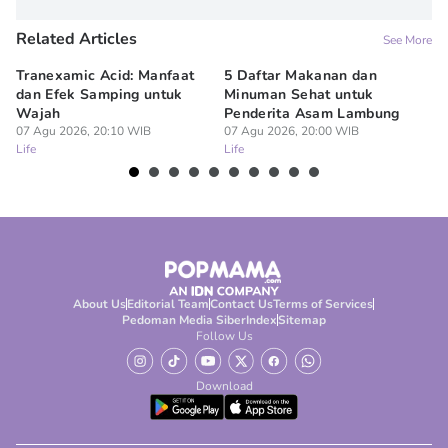
Related Articles
See More
Tranexamic Acid: Manfaat
5 Daftar Makanan dan
Ap
dan Efek Samping untuk
Minuman Sehat untuk
5 
Wajah
Penderita Asam Lambung
07
Lif
07 Agu 2026, 20:10 WIB
07 Agu 2026, 20:00 WIB
Life
Life
About Us
Editorial Team
Contact Us
Terms of Services
Pedoman Media Siber
Index
Sitemap
Follow Us
Download