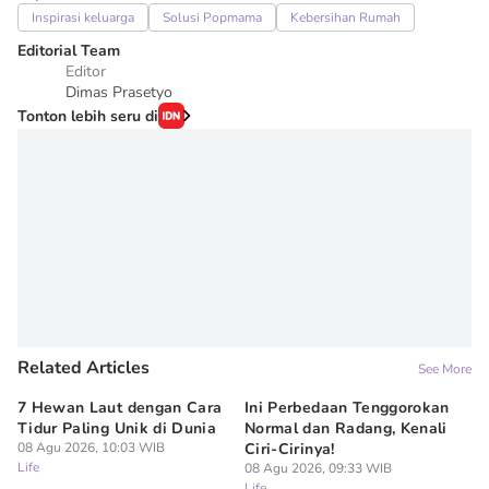
Inspirasi keluarga
Solusi Popmama
Kebersihan Rumah
Editorial Team
Editor
Dimas Prasetyo
Tonton lebih seru di
Related Articles
See More
7 Hewan Laut dengan Cara
Ini Perbedaan Tenggorokan
Me
Tidur Paling Unik di Dunia
Normal dan Radang, Kenali
As
08 Agu 2026, 10:03 WIB
Ciri-Cirinya!
P
Life
08 Agu 2026, 09:33 WIB
08
Life
Lif