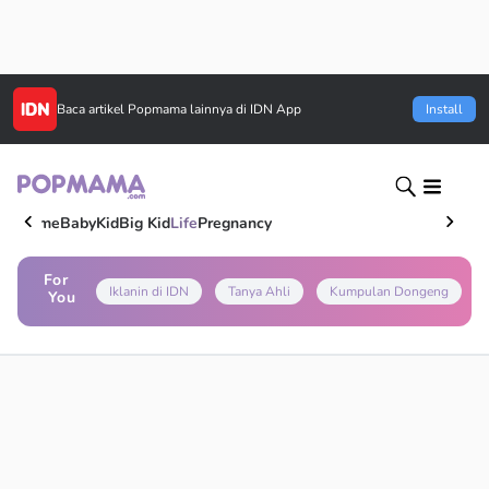
Baca artikel
Popmama
lainnya di IDN App
Install
Home
Baby
Kid
Big Kid
Life
Pregnancy
For
Iklanin di IDN
Tanya Ahli
Kumpulan Dongeng
You