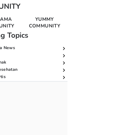
UNITY
MAMA
YUMMY
UNITY
COMMUNITY
ng Topics
a News
nak
esehatan
tis