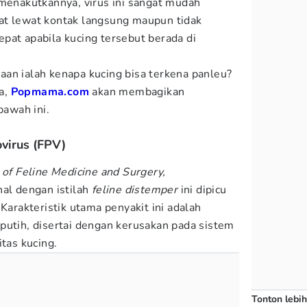
 menakutkannya, virus ini sangat mudah
at lewat kontak langsung maupun tidak
pat apabila kucing tersebut berada di
an ialah kenapa kucing bisa terkena panleu?
a,
Popmama.com
akan membagikan
bawah ini.
ovirus (FPV)
 of Feline Medicine and Surgery,
nal dengan istilah
feline distemper
ini dipicu
Karakteristik utama penyakit ini adalah
putih, disertai dengan kerusakan pada sistem
itas kucing.
Tonton lebih