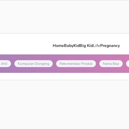
Home
Baby
Kid
Big Kid
Life
Pregnancy
 Ahli
Kumpulan Dongeng
Rekomendasi Produk
Nama Bayi