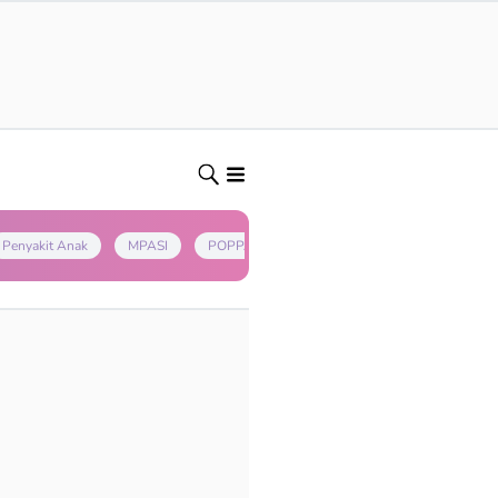
Penyakit Anak
MPASI
POPPAPA