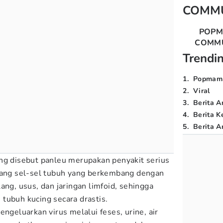
COMM
POP
COMM
Trendi
1
.
Popmam
2
.
Viral
3
.
Berita A
4
.
Berita K
5
.
Berita Ar
ng disebut panleu merupakan penyakit serius
ang sel-sel tubuh yang berkembang dengan
ang, usus, dan jaringan limfoid, sehingga
tubuh kucing secara drastis.
engeluarkan virus melalui feses, urine, air