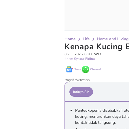
Home
Life
Home and Living
Kenapa Kucing B
06 Jul 2026, 06:08 WIB
Ilham Syakur Fidina
News
Channel
Magnific/wirestock
Intinya Sih
Panleukopenia disebabkan ol
kucing, menurunkan daya tah
kontak tidak langsung.