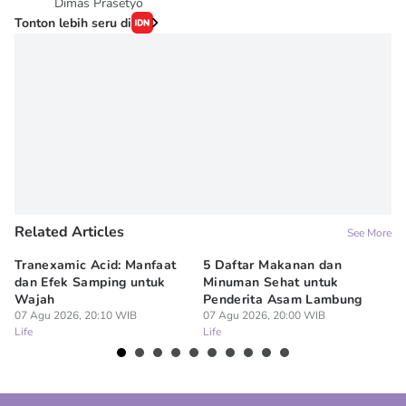
Dimas Prasetyo
Tonton lebih seru di
Related Articles
See More
Tranexamic Acid: Manfaat
5 Daftar Makanan dan
Ap
dan Efek Samping untuk
Minuman Sehat untuk
5 
Wajah
Penderita Asam Lambung
07
Lif
07 Agu 2026, 20:10 WIB
07 Agu 2026, 20:00 WIB
Life
Life