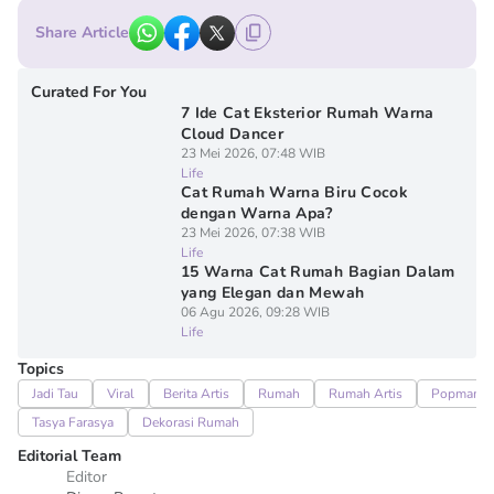
Share Article
Curated For You
7 Ide Cat Eksterior Rumah Warna
Cloud Dancer
23 Mei 2026, 07:48 WIB
Life
Cat Rumah Warna Biru Cocok
dengan Warna Apa?
23 Mei 2026, 07:38 WIB
Life
15 Warna Cat Rumah Bagian Dalam
yang Elegan dan Mewah
06 Agu 2026, 09:28 WIB
Life
Topics
Jadi Tau
Viral
Berita Artis
Rumah
Rumah Artis
Popmama
Tasya Farasya
Dekorasi Rumah
Editorial Team
Editor