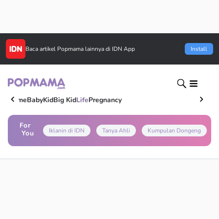
Baca artikel
Popmama
lainnya di IDN App
Install
Home
Baby
Kid
Big Kid
Life
Pregnancy
For
Iklanin di IDN
Tanya Ahli
Kumpulan Dongeng
You