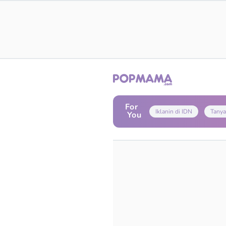
For
Iklanin di IDN
Tanya
You