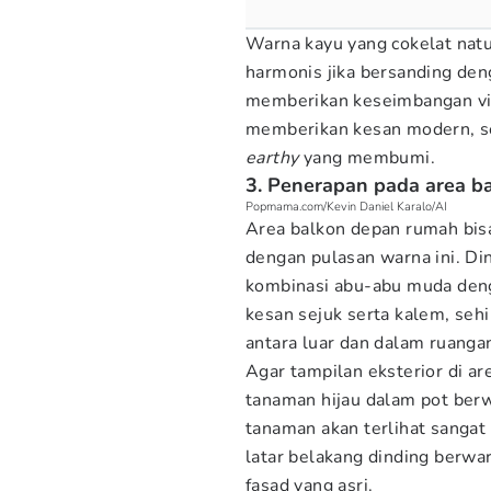
Warna kayu yang cokelat natu
harmonis jika bersanding den
memberikan keseimbangan vis
memberikan kesan modern, 
earthy
yang membumi.
3. Penerapan pada area ba
Popmama.com/Kevin Daniel Karalo/AI
Area balkon depan rumah bis
dengan pulasan warna ini. Di
kombinasi abu-abu muda de
kesan sejuk serta kalem, seh
antara luar dan dalam ruanga
Agar tampilan eksterior di a
tanaman hijau dalam pot berw
tanaman akan terlihat sangat
latar belakang dinding berwar
fasad yang asri.