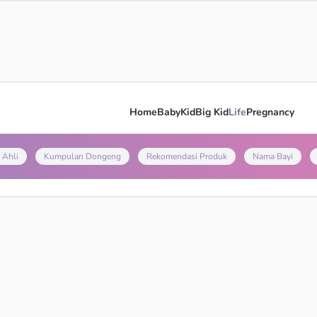
Home
Baby
Kid
Big Kid
Life
Pregnancy
 Ahli
Kumpulan Dongeng
Rekomendasi Produk
Nama Bayi