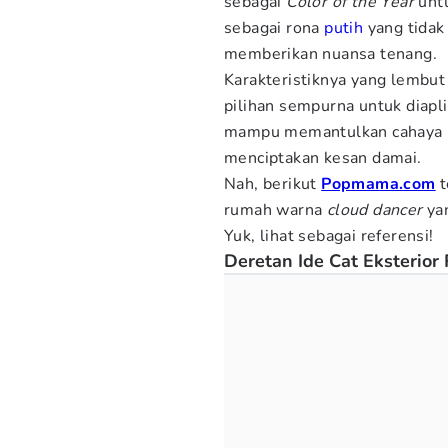
sebagai
Color of the Year
untu
sebagai rona
putih
yang tidak
memberikan nuansa tenang.
Karakteristiknya yang lembut
pilihan sempurna untuk diapl
mampu memantulkan cahaya m
menciptakan kesan damai.
Nah, berikut
Popmama.com
t
rumah warna
cloud dancer
yan
Yuk, lihat sebagai referensi!
Deretan Ide Cat Eksterio