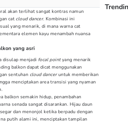
Trendin
ral akan terlihat sangat kontras namun
gan cat
cloud dancer
. Kombinasi ini
ual yang menarik, di mana warna cat
sementara elemen kayu menambah nuansa
lkon yang asri
a disulap menjadi
focal point
yang menarik
nding balkon dapat dicat menggunakan
ngan sentuhan
cloud dancer
untuk memberikan
ingga menciptakan area transisi yang nyaman
n.
rea balkon semakin hidup, penambahan
arna senada sangat disarankan. Hijau daun
 segar dan menonjol ketika berpadu dengan
na putih alami ini, menciptakan tampilan