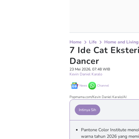
Home
Life
Home and Living
7 Ide Cat Ekste
Dancer
23 Mei 2026, 07:48 WIB
Kevin Daniel Karalo
News
Channel
Popmama.com/Kevin Daniel Karalo/AI
Intinya Sih
Pantone Color Institute men
warna tahun 2026 yang memili