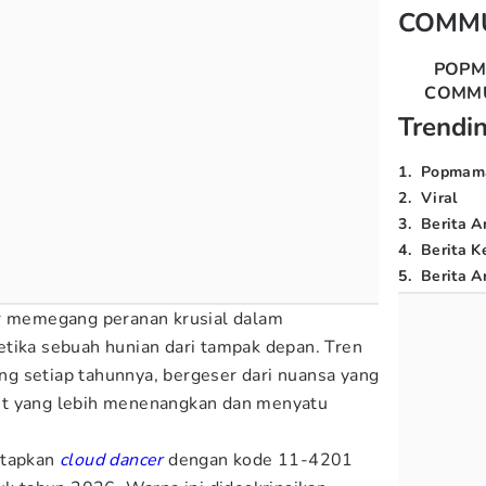
COMM
POP
COMM
Trendi
1
.
Popmam
2
.
Viral
3
.
Berita A
4
.
Berita K
5
.
Berita Ar
or memegang peranan krusial dalam
tika sebuah hunian dari tampak depan. Tren
g setiap tahunnya, bergeser dari nuansa yang
et yang lebih menenangkan dan menyatu
etapkan
cloud dancer
dengan kode 11-4201