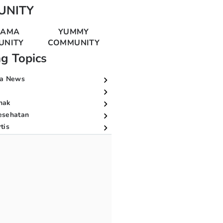
UNITY
MAMA
YUMMY
UNITY
COMMUNITY
ng Topics
a News
nak
esehatan
tis