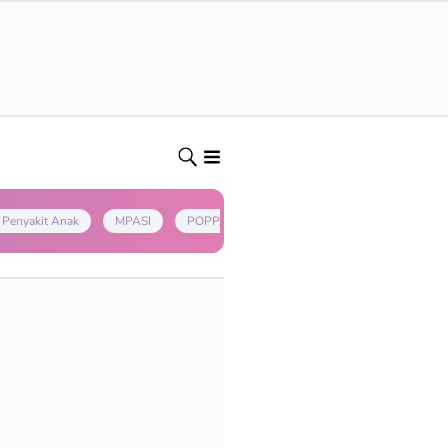
Penyakit Anak
MPASI
POPPAPA