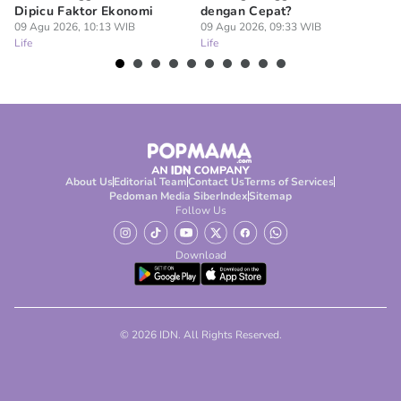
Dipicu Faktor Ekonomi
dengan Cepat?
09
Lif
09 Agu 2026, 10:13 WIB
09 Agu 2026, 09:33 WIB
Life
Life
About Us
Editorial Team
Contact Us
Terms of Services
Pedoman Media Siber
Index
Sitemap
Follow Us
Download
© 2026 IDN. All Rights Reserved.