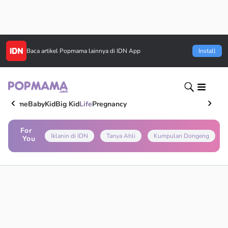
Baca artikel
Popmama
lainnya di IDN App
Install
Home
Baby
Kid
Big Kid
Life
Pregnancy
For
Iklanin di IDN
Tanya Ahli
Kumpulan Dongeng
You