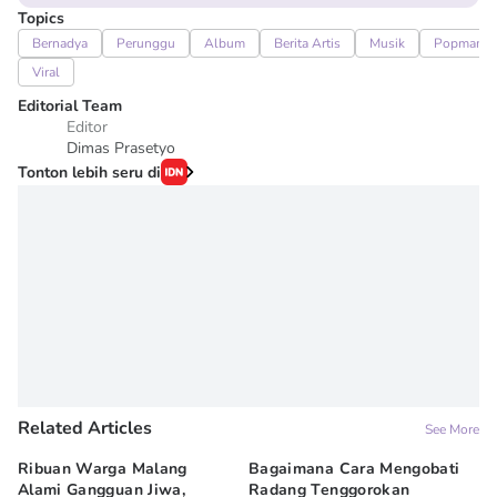
Topics
Bernadya
Perunggu
Album
Berita Artis
Musik
Popmama
Viral
Editorial Team
Editor
Dimas Prasetyo
Tonton lebih seru di
Related Articles
See More
Ribuan Warga Malang
Bagaimana Cara Mengobati
5 
Alami Gangguan Jiwa,
Radang Tenggorokan
Te