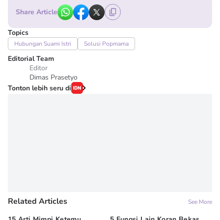
Share Article
Topics
Hubungan Suami Istri
Solusi Popmama
Editorial Team
Editor
Dimas Prasetyo
Tonton lebih seru di
Related Articles
See More
15 Arti Mimpi Ketemu
5 Fungsi Lain Koran Bekas
10