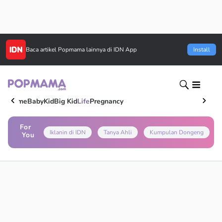
Baca artikel
Popmama
lainnya di IDN App
Install
Home
Baby
Kid
Big Kid
Life
Pregnancy
For
Iklanin di IDN
Tanya Ahli
Kumpulan Dongeng
You