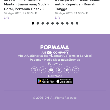
Mantan Suami yang Sudah
untuk Keperluan Rumah
Be
Cerai, Pertanda Rezeki?
Tangga
Ta
09 Agu 2026, 22:08 WIB
09 Agu 2026, 21:58 WIB
09
Life
Life
Lif
About Us
Editorial Team
Contact Us
Terms of Services
Pedoman Media Siber
Index
Sitemap
Follow Us
Download
© 2026 IDN. All Rights Reserved.