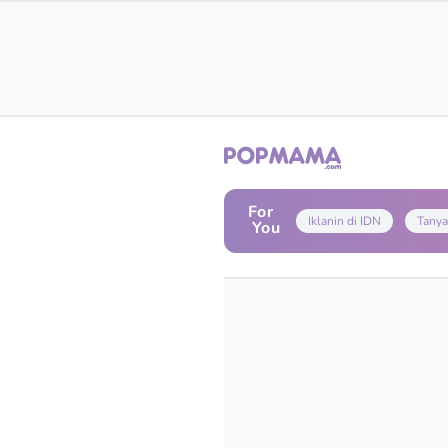
For
Iklanin di IDN
Tanya
You