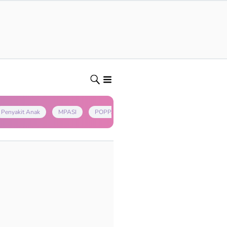
Penyakit Anak
MPASI
POPPAPA