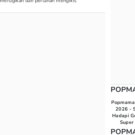
g merugikan dan perlahan mengikis
POPM
Popmama 
2026 - S
Hadapi G
Super 
POPM