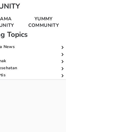
UNITY
MAMA
YUMMY
UNITY
COMMUNITY
ng Topics
a News
nak
esehatan
tis