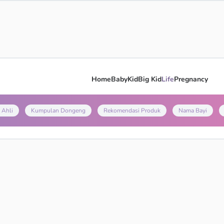
Home
Baby
Kid
Big Kid
Life
Pregnancy
 Ahli
Kumpulan Dongeng
Rekomendasi Produk
Nama Bayi