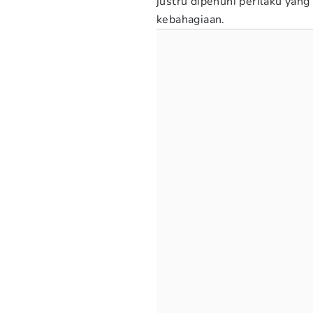
justru dipenuhi perilaku yan
kebahagiaan.