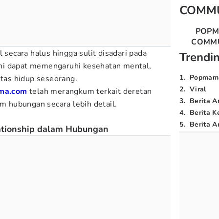
COMM
POP
COMM
 secara halus hingga sulit disadari pada
Trendi
a ini dapat memengaruhi kesehatan mental,
1
.
Popmam
itas hidup seseorang.
2
.
Viral
ma.com
telah merangkum terkait deretan
3
.
Berita A
m hubungan secara lebih detail.
4
.
Berita K
5
.
Berita Ar
ationship dalam Hubungan