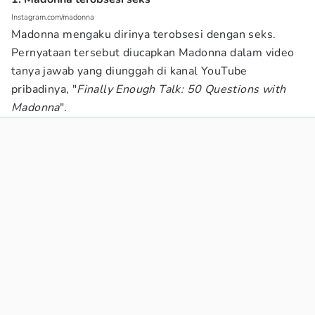
Instagram.com/madonna
Madonna mengaku dirinya terobsesi dengan seks.
Pernyataan tersebut diucapkan Madonna dalam video
tanya jawab yang diunggah di kanal YouTube
pribadinya, "
Finally Enough Talk: 50 Questions with
Madonna
".