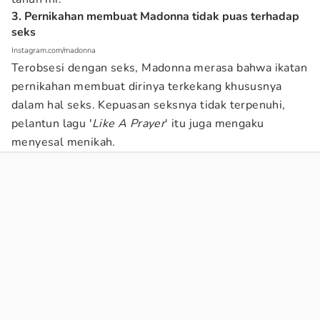
3. Pernikahan membuat Madonna tidak puas terhadap
seks
Instagram.com/madonna
Terobsesi dengan seks, Madonna merasa bahwa ikatan
pernikahan membuat dirinya terkekang khususnya
dalam hal seks. Kepuasan seksnya tidak terpenuhi,
pelantun lagu '
Like A Prayer
' itu juga mengaku
menyesal menikah.