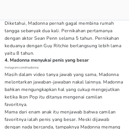
Diketahui, Madonna pernah gagal membina rumah
tangga sebanyak dua kali. Pernikahan pertamanya
dengan aktor Sean Penn selama 5 tahun. Pernikahan
keduanya dengan Guy Ritchie berlangsung lebih lama
yaitu 8 tahun.
4. Madonna menyukai penis yang besar
Instagram.com/madonna
Masih dalam video tanya jawab yang sama, Madonna
melontarkan jawaban-jawaban nakal lainnya. Madonna
bahkan mengungkapkan hal yang cukup mengejutkan
ketika Ikon Pop itu ditanya mengenai camilan
favoritnya.
Mama dari enam anak itu menjawab bahwa camilan
favoritnya ialah penis yang besar. Meski dijawab
dengan nada bercanda, tampaknya Madonna memang