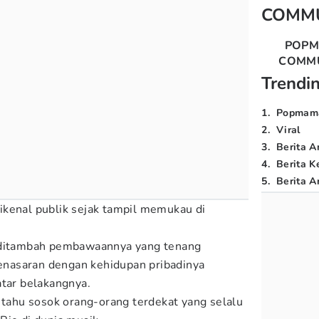
COMM
POP
COMM
Trendi
1
.
Popmam
2
.
Viral
3
.
Berita A
4
.
Berita K
5
.
Berita Ar
ikenal publik sejak tampil memukau di
s ditambah pembawaannya yang tenang
nasaran dengan kehidupan pribadinya
atar belakangnya.
i tahu sosok orang-orang terdekat yang selalu