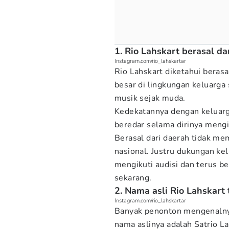
1. Rio Lahskart berasal d
Instagram.com/rio_lahskartar
Rio Lahskart diketahui beras
besar di lingkungan keluarg
musik sejak muda.
Kedekatannya dengan keluarga 
beredar selama dirinya mengik
Berasal dari daerah tidak me
nasional. Justru dukungan kel
mengikuti audisi dan terus b
sekarang.
2. Nama asli Rio Lahskart 
Instagram.com/rio_lahskartar
Banyak penonton mengenalny
nama aslinya adalah Satrio L