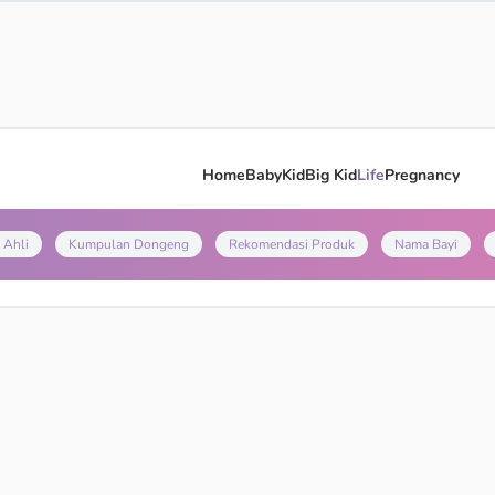
Home
Baby
Kid
Big Kid
Life
Pregnancy
 Ahli
Kumpulan Dongeng
Rekomendasi Produk
Nama Bayi