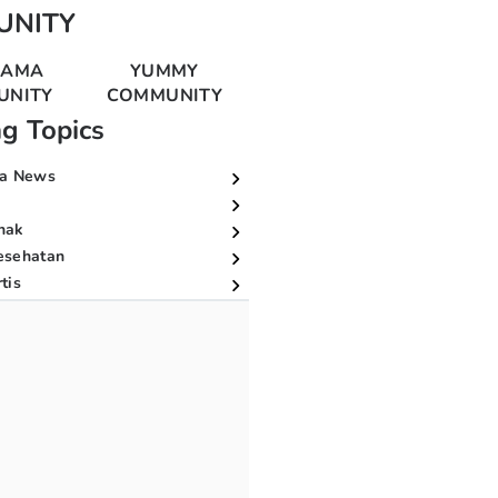
UNITY
MAMA
YUMMY
UNITY
COMMUNITY
ng Topics
a News
nak
esehatan
tis