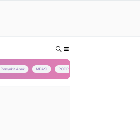
Penyakit Anak
MPASI
POPPAPA