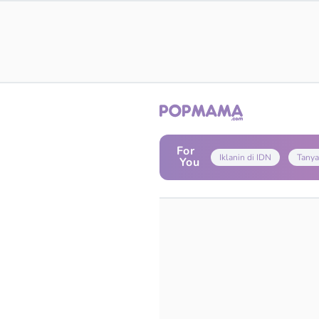
For
Iklanin di IDN
Tanya
You