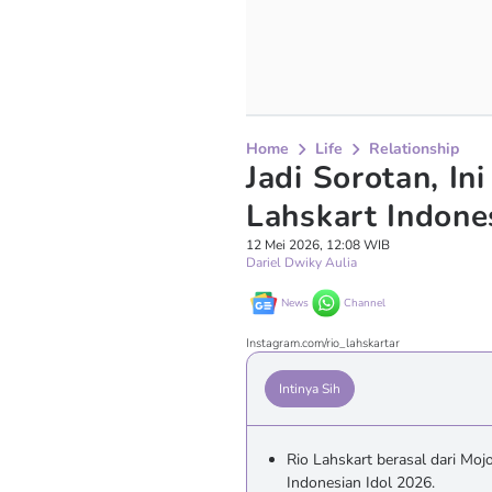
Home
Life
Relationship
Jadi Sorotan, In
Lahskart Indone
12 Mei 2026, 12:08 WIB
Dariel Dwiky Aulia
News
Channel
Instagram.com/rio_lahskartar
Intinya Sih
Rio Lahskart berasal dari Moj
Indonesian Idol 2026.