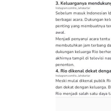
3. Keluarganya mendukung
Instagram.com/rio_lahskartar
Sebelum masuk Indonesian Id
berbagai acara. Dukungan kel
penting yang membuatnya teru
awal.
Menjadi penyanyi acara tentu
membutuhkan jam terbang da
dukungan keluarga Rio berh
akhirnya tampil di televisi n
penonton.
4. Rio dikenal dekat deng
Instagram.com/rio_lahskartar
Meski mulai dikenal publik R
dan dekat dengan keluarga. B
Rio menjadi salah satu daya 