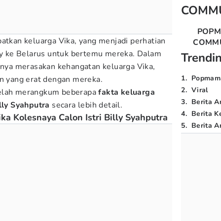
COMM
POP
batkan keluarga Vika, yang menjadi perhatian
COMM
lly ke Belarus untuk bertemu mereka. Dalam
Trendi
hanya merasakan kehangatan keluarga Vika,
1
.
Popmam
an yang erat dengan mereka.
2
.
Viral
elah merangkum beberapa
fakta keluarga
3
.
Berita A
illy Syahputra
secara lebih detail.
4
.
Berita K
ka Kolesnaya Calon Istri Billy Syahputra
5
.
Berita Ar