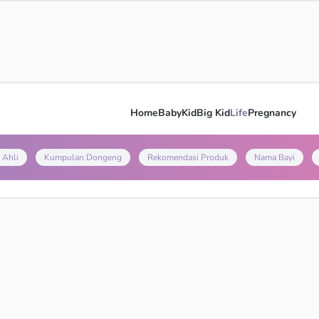
Home
Baby
Kid
Big Kid
Life
Pregnancy
 Ahli
Kumpulan Dongeng
Rekomendasi Produk
Nama Bayi