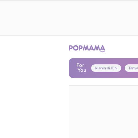
For
Iklanin di IDN
Tanya
You