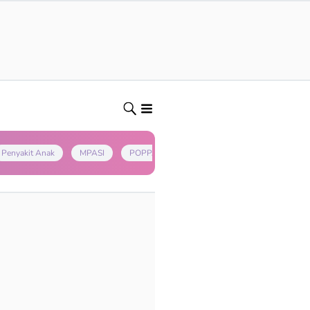
Penyakit Anak
MPASI
POPPAPA