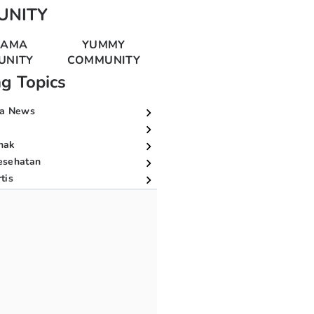
UNITY
MAMA
YUMMY
UNITY
COMMUNITY
ng Topics
a News
nak
esehatan
tis