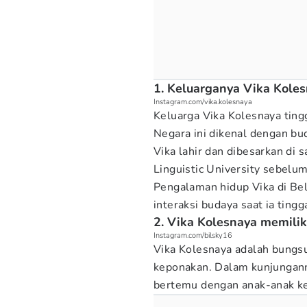
1. Keluarganya Vika Koles
Instagram.com/vika.kolesnaya
Keluarga Vika Kolesnaya tingg
Negara ini dikenal dengan bu
Vika lahir dan dibesarkan di 
Linguistic University sebelu
Pengalaman hidup Vika di Be
interaksi budaya saat ia tingg
2. Vika Kolesnaya memili
Instagram.com/bilsky16
Vika Kolesnaya adalah bungs
keponakan. Dalam kunjungann
bertemu dengan anak-anak ke