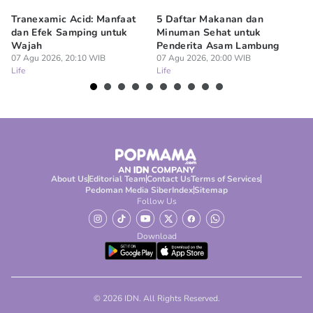
Tranexamic Acid: Manfaat
5 Daftar Makanan dan
Ap
dan Efek Samping untuk
Minuman Sehat untuk
5 
Wajah
Penderita Asam Lambung
07
Lif
07 Agu 2026, 20:10 WIB
07 Agu 2026, 20:00 WIB
Life
Life
About Us
Editorial Team
Contact Us
Terms of Services
Pedoman Media Siber
Index
Sitemap
Follow Us
Download
© 2026 IDN. All Rights Reserved.