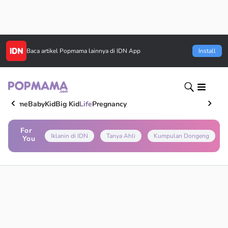
Baca artikel
Popmama
lainnya di IDN App
Install
Home
Baby
Kid
Big Kid
Life
Pregnancy
For
Iklanin di IDN
Tanya Ahli
Kumpulan Dongeng
You