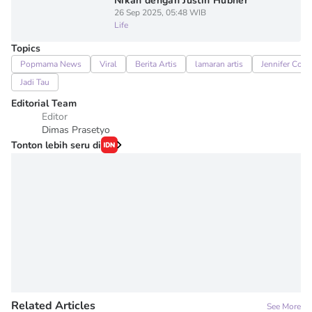
Nikah dengan Justin Hubner
26 Sep 2025, 05:48 WIB
Life
Topics
Popmama News
Viral
Berita Artis
lamaran artis
Jennifer Cop
Jadi Tau
Editorial Team
Editor
Dimas Prasetyo
Tonton lebih seru di
Related Articles
See More