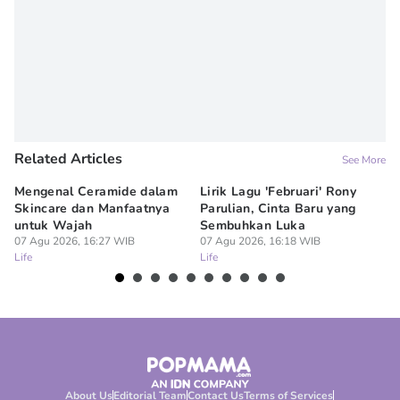
Related Articles
See More
Mengenal Ceramide dalam
Lirik Lagu 'Februari' Rony
Me
Skincare dan Manfaatnya
Parulian, Cinta Baru yang
ya
untuk Wajah
Sembuhkan Luka
un
07 Agu 2026, 16:27 WIB
07 Agu 2026, 16:18 WIB
07
Life
Life
Lif
About Us
Editorial Team
Contact Us
Terms of Services