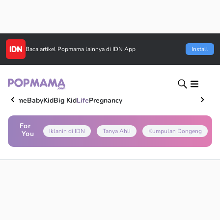
Baca artikel
Popmama
lainnya di IDN App
Install
Home
Baby
Kid
Big Kid
Life
Pregnancy
For
Iklanin di IDN
Tanya Ahli
Kumpulan Dongeng
You