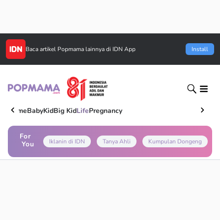
Baca artikel
Popmama
lainnya di IDN App
Install
Home
Baby
Kid
Big Kid
Life
Pregnancy
For
Iklanin di IDN
Tanya Ahli
Kumpulan Dongeng
You