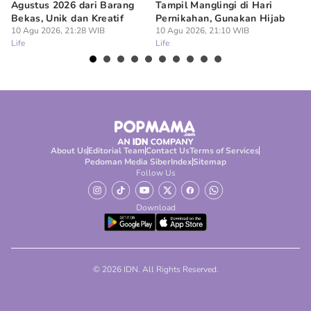
Agustus 2026 dari Barang
Tampil Manglingi di Hari
Me
Bekas, Unik dan Kreatif
Pernikahan, Gunakan Hijab
10
Lif
10 Agu 2026, 21:28 WIB
10 Agu 2026, 21:10 WIB
Life
Life
About Us
Editorial Team
Contact Us
Terms of Services
Pedoman Media Siber
Index
Sitemap
Follow Us
Download
© 2026 IDN. All Rights Reserved.