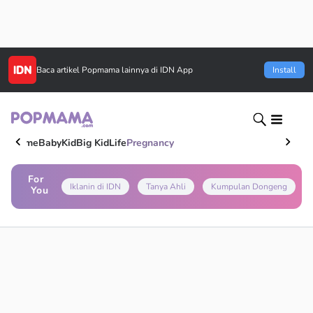
Baca artikel
Popmama
lainnya di IDN App
Install
Home
Baby
Kid
Big Kid
Life
Pregnancy
For
Iklanin di IDN
Tanya Ahli
Kumpulan Dongeng
You