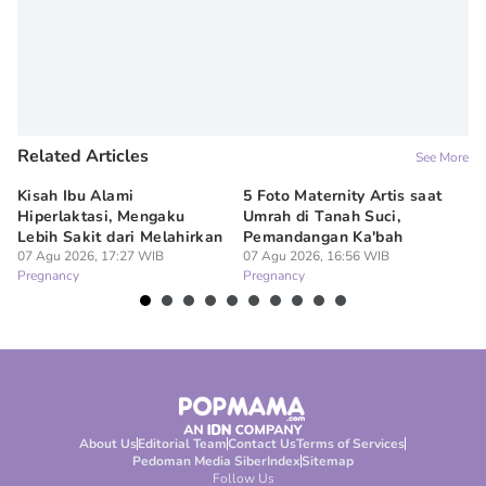
Related Articles
See More
Kisah Ibu Alami
5 Foto Maternity Artis saat
Ir
Hiperlaktasi, Mengaku
Umrah di Tanah Suci,
Pe
Lebih Sakit dari Melahirkan
Pemandangan Ka'bah
de
07 Agu 2026, 17:27 WIB
07 Agu 2026, 16:56 WIB
07
Pregnancy
Pregnancy
Pr
About Us
Editorial Team
Contact Us
Terms of Services
Pedoman Media Siber
Index
Sitemap
Follow Us