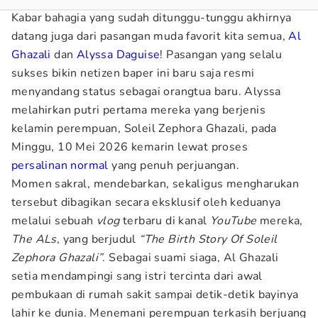
Kabar bahagia yang sudah ditunggu-tunggu akhirnya
datang juga dari pasangan muda favorit kita semua,
Al
Ghazali
dan
Alyssa Daguise
! Pasangan yang selalu
sukses bikin netizen baper ini baru saja resmi
menyandang status sebagai orangtua baru. Alyssa
melahirkan putri pertama mereka yang berjenis
kelamin perempuan, Soleil Zephora Ghazali, pada
Minggu, 10 Mei 2026 kemarin lewat proses
persalinan normal
yang penuh perjuangan.
Momen sakral, mendebarkan, sekaligus mengharukan
tersebut dibagikan secara eksklusif oleh keduanya
melalui sebuah
vlog
terbaru di kanal
YouTube
mereka,
The ALs
, yang berjudul
“The Birth Story Of Soleil
Zephora Ghazali”
. Sebagai suami siaga, Al Ghazali
setia mendampingi sang istri tercinta dari awal
pembukaan di rumah sakit sampai detik-detik bayinya
lahir ke dunia. Menemani perempuan terkasih berjuang