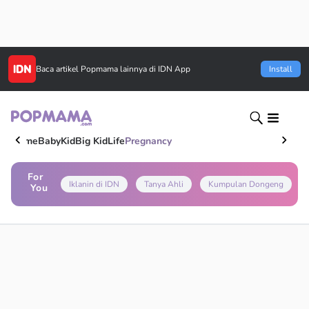
Baca artikel
Popmama
lainnya di IDN App
Install
Home
Baby
Kid
Big Kid
Life
Pregnancy
For
Iklanin di IDN
Tanya Ahli
Kumpulan Dongeng
You