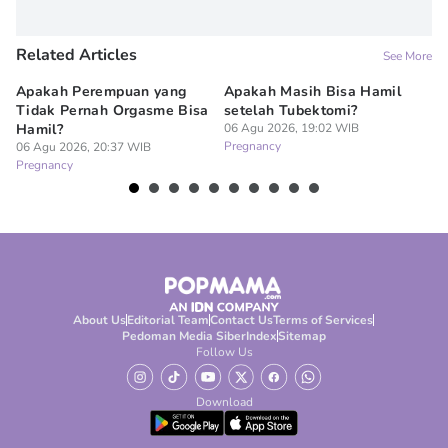
Related Articles
See More
Apakah Perempuan yang
Apakah Masih Bisa Hamil
Do
Tidak Pernah Orgasme Bisa
setelah Tubektomi?
Se
Hamil?
06 Agu 2026, 19:02 WIB
La
Pregnancy
06 Agu 2026, 20:37 WIB
06
Pregnancy
Pr
About Us
Editorial Team
Contact Us
Terms of Services
Pedoman Media Siber
Index
Sitemap
Follow Us
Download