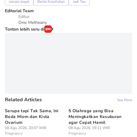
senam kegel
Berita Kesehatan
Jadi Tau
Editorial Team
Editor
Onic Metheany
Tonton lebih seru di
Related Articles
See More
Serupa tapi Tak Sama, Ini
5 Olahraga yang Bisa
6
Beda Miom dan Kista
Meningkatkan Kesuburan
Vi
Ovarium
agar Cepat Hamil
M
08 Agu 2026, 20:07 WIB
08 Agu 2026, 19:11 WIB
08
Pregnancy
Pregnancy
Pr