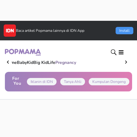
Baca artikel
Popmama
lainnya di IDN App
Install
Home
Baby
Kid
Big Kid
Life
Pregnancy
For
Iklanin di IDN
Tanya Ahli
Kumpulan Dongeng
You