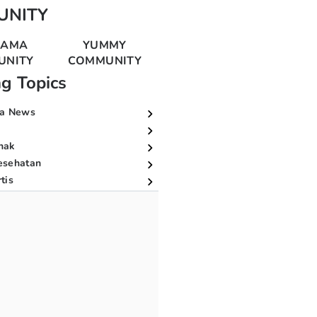
UNITY
MAMA
YUMMY
UNITY
COMMUNITY
ng Topics
a News
nak
esehatan
tis