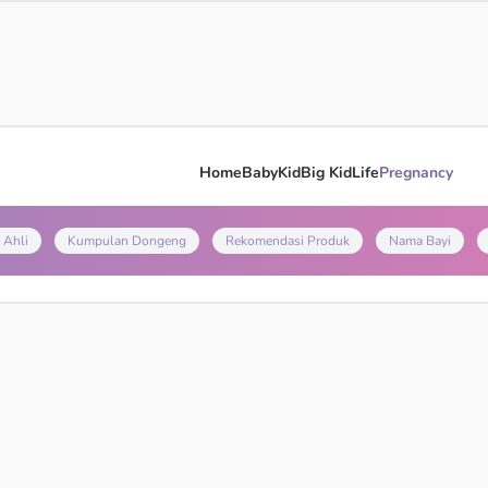
Home
Baby
Kid
Big Kid
Life
Pregnancy
 Ahli
Kumpulan Dongeng
Rekomendasi Produk
Nama Bayi