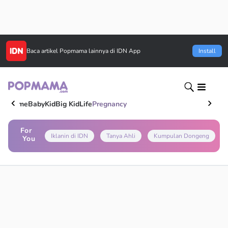
Baca artikel
Popmama
lainnya di IDN App
Install
Home
Baby
Kid
Big Kid
Life
Pregnancy
For
Iklanin di IDN
Tanya Ahli
Kumpulan Dongeng
You