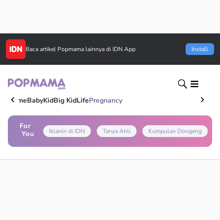
Baca artikel
Popmama
lainnya di IDN App
Install
Home
Baby
Kid
Big Kid
Life
Pregnancy
For
Iklanin di IDN
Tanya Ahli
Kumpulan Dongeng
You