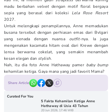
Kali ini, ia memilih gaun
strapless
berwarna kuning
madu berbahan
velvet
dengan motif floral bergaya
sepia yang berasal dari koleksi
Lela Rose Resort
2027.
Untuk melengkapi penampilannya, Anne memadukan
busana tersebut dengan perhiasan emas dari Bvlgari
yang senada dengan nuansa
outfit
-nya. Ia juga
mengenakan kacamata hitam oval dari Krewe dengan
lensa berwarna cokelat, yang semakin menambah
kesan elegan dan
stylish
.
Nah, itu dia foto Anne Hathaway pamer
baby bump
kehamilan ketiga. Gaya mana yang jadi favorit Mama?
Share Article
Curated For You
5 Fakta Kehamilan Ketiga Anne
Hathaway di Usia 43 Tahun
20 Jun 2026, 17:46 WIB