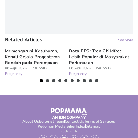
Related Articles
See More
Memengaruhi Kesuburan,
Data BPS: Tren Childfree
Me
Kenali Gejala Progesteron
Lebih Populer di Masyarakat
Di
Rendah pada Perempuan
Perkotaaan
06
Pr
06 Agu 2026, 11:30 WIB
06 Agu 2026, 10:40 WIB
Pregnancy
Pregnancy
About Us
Editorial Team
Contact Us
Terms of Services
Pedoman Media Siber
Index
Sitemap
Follow Us