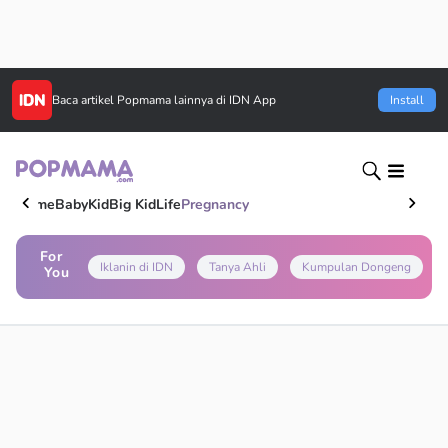
Baca artikel
Popmama
lainnya di IDN App
Install
Home
Baby
Kid
Big Kid
Life
Pregnancy
For
Iklanin di IDN
Tanya Ahli
Kumpulan Dongeng
You