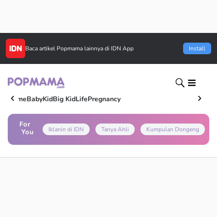
Baca artikel
Popmama
lainnya di IDN App
Install
Home
Baby
Kid
Big Kid
Life
Pregnancy
For
Iklanin di IDN
Tanya Ahli
Kumpulan Dongeng
You