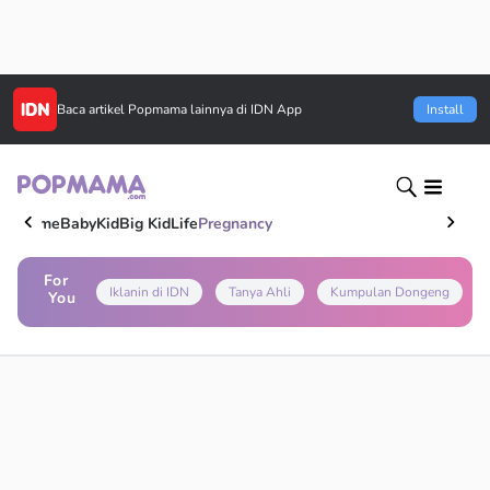
Baca artikel
Popmama
lainnya di IDN App
Install
Home
Baby
Kid
Big Kid
Life
Pregnancy
For
Iklanin di IDN
Tanya Ahli
Kumpulan Dongeng
You