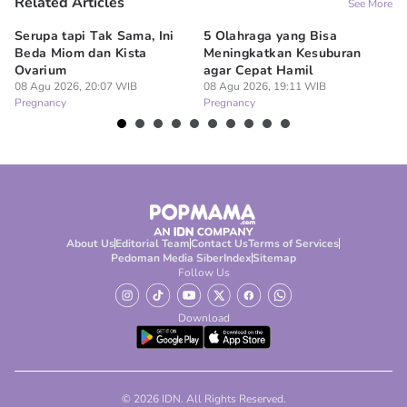
Related Articles
See More
Serupa tapi Tak Sama, Ini
5 Olahraga yang Bisa
6
Beda Miom dan Kista
Meningkatkan Kesuburan
Vi
Ovarium
agar Cepat Hamil
M
08 Agu 2026, 20:07 WIB
08 Agu 2026, 19:11 WIB
08
Pregnancy
Pregnancy
Pr
About Us
Editorial Team
Contact Us
Terms of Services
Pedoman Media Siber
Index
Sitemap
Follow Us
Download
© 2026 IDN. All Rights Reserved.