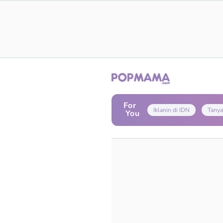
For
Iklanin di IDN
Tanya
You