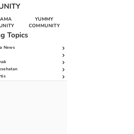
UNITY
MAMA
YUMMY
UNITY
COMMUNITY
ng Topics
a News
nak
esehatan
tis