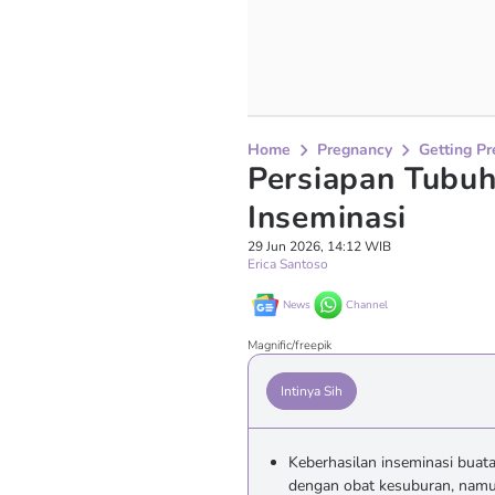
Home
Pregnancy
Getting P
Persiapan Tubuh
Inseminasi
29 Jun 2026, 14:12 WIB
Erica Santoso
News
Channel
Magnific/freepik
Intinya Sih
Keberhasilan inseminasi buat
dengan obat kesuburan, namun