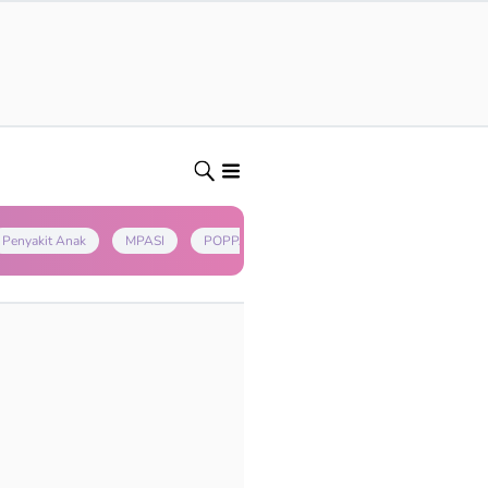
Penyakit Anak
MPASI
POPPAPA