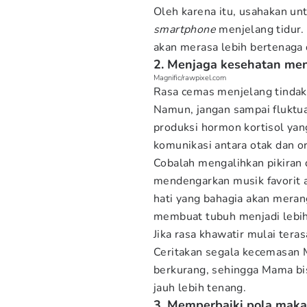
Oleh karena itu, usahakan un
smartphone
menjelang tidur.
akan merasa lebih bertenaga 
2. Menjaga kesehatan ment
Magnific/rawpixel.com
Rasa cemas menjelang tindak
Namun, jangan sampai fluktua
produksi hormon kortisol yan
komunikasi antara otak dan o
Cobalah mengalihkan pikiran 
mendengarkan musik favorit a
hati yang bahagia akan mera
membuat tubuh menjadi lebih 
Jika rasa khawatir mulai tera
Ceritakan segala kecemasan 
berkurang, sehingga Mama bi
jauh lebih tenang.
3. Memperbaiki pola maka