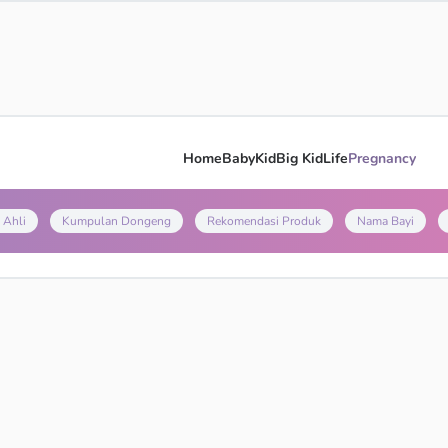
Home
Baby
Kid
Big Kid
Life
Pregnancy
 Ahli
Kumpulan Dongeng
Rekomendasi Produk
Nama Bayi