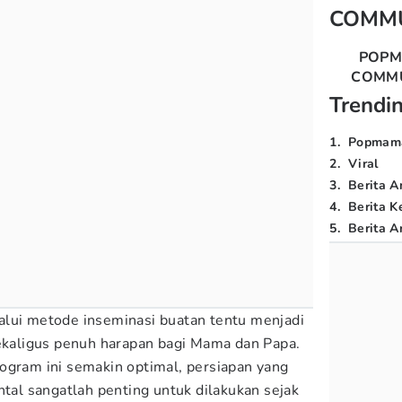
COMM
POP
COMM
Trendi
1
.
Popmam
2
.
Viral
3
.
Berita A
4
.
Berita K
5
.
Berita Ar
lui metode inseminasi buatan tentu menjadi
aligus penuh harapan bagi Mama dan Papa.
ogram ini semakin optimal, persiapan yang
ntal sangatlah penting untuk dilakukan sejak