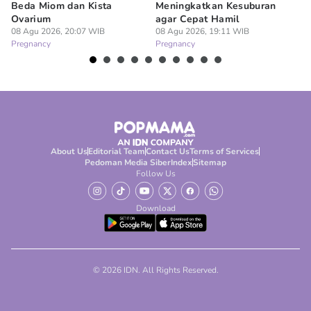
Beda Miom dan Kista
Meningkatkan Kesuburan
Vi
Ovarium
agar Cepat Hamil
M
08 Agu 2026, 20:07 WIB
08 Agu 2026, 19:11 WIB
08
Pregnancy
Pregnancy
Pr
About Us
Editorial Team
Contact Us
Terms of Services
Pedoman Media Siber
Index
Sitemap
Follow Us
Download
© 2026 IDN. All Rights Reserved.