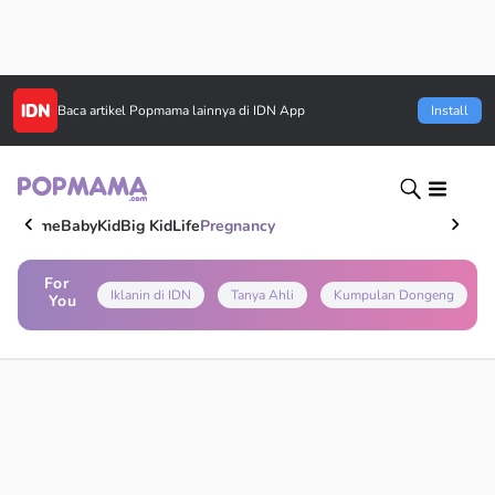
Baca artikel
Popmama
lainnya di IDN App
Install
Home
Baby
Kid
Big Kid
Life
Pregnancy
For
Iklanin di IDN
Tanya Ahli
Kumpulan Dongeng
You