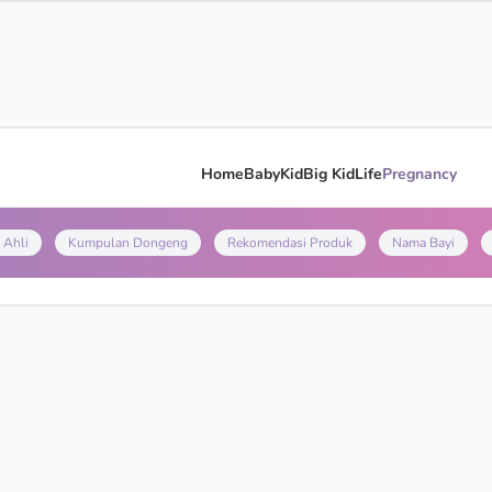
Home
Baby
Kid
Big Kid
Life
Pregnancy
 Ahli
Kumpulan Dongeng
Rekomendasi Produk
Nama Bayi