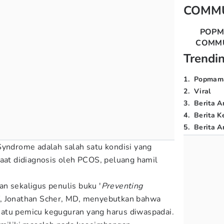
COMM
POP
COMM
Trendi
1
.
Popmam
2
.
Viral
3
.
Berita A
4
.
Berita K
5
.
Berita Ar
Syndrome adalah salah satu kondisi yang
Saat didiagnosis oleh PCOS, peluang hamil
n sekaligus penulis buku '
Preventing
, Jonathan Scher, MD, menyebutkan bahwa
atu pemicu keguguran yang harus diwaspadai.