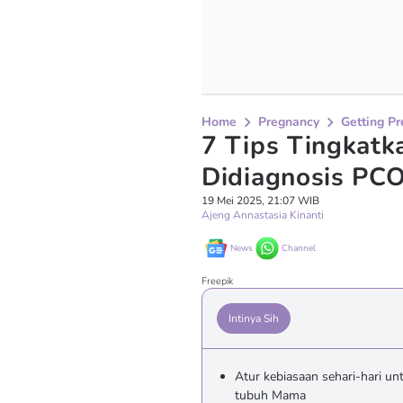
Home
Pregnancy
Getting P
7 Tips Tingkatk
Didiagnosis PC
19 Mei 2025, 21:07 WIB
Ajeng Annastasia Kinanti
News
Channel
Freepik
Intinya Sih
Atur kebiasaan sehari-hari un
tubuh Mama