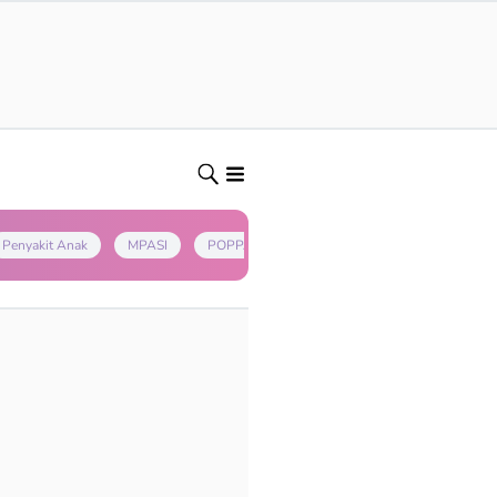
Penyakit Anak
MPASI
POPPAPA