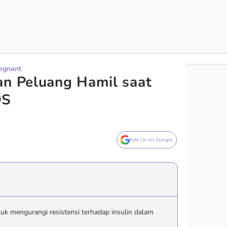
regnant
an Peluang Hamil saat
OS
Add Us on Google
tuk mengurangi resistensi terhadap insulin dalam