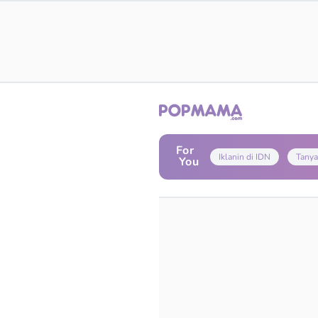
For
Iklanin di IDN
Tanya
You