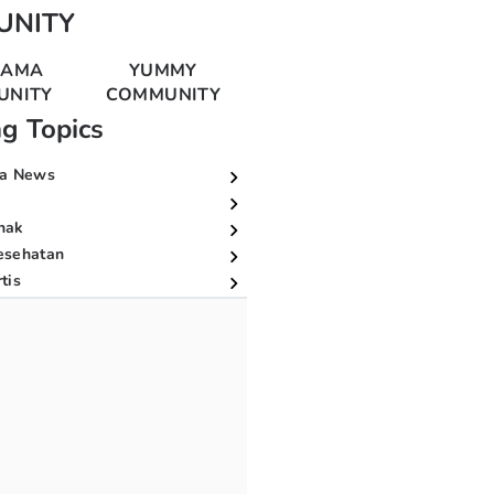
UNITY
MAMA
YUMMY
UNITY
COMMUNITY
ng Topics
a News
nak
esehatan
tis