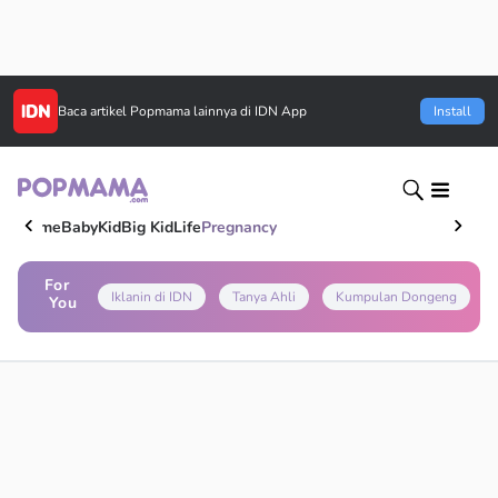
Baca artikel
Popmama
lainnya di IDN App
Install
Home
Baby
Kid
Big Kid
Life
Pregnancy
For
Iklanin di IDN
Tanya Ahli
Kumpulan Dongeng
You