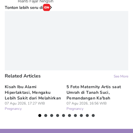
Rianti Fajar Ningsih
Tonton lebih seru di
Related Articles
See More
Kisah Ibu Alami
5 Foto Maternity Artis saat
Ir
Hiperlaktasi, Mengaku
Umrah di Tanah Suci,
Pe
Lebih Sakit dari Melahirkan
Pemandangan Ka'bah
de
07 Agu 2026, 17:27 WIB
07 Agu 2026, 16:56 WIB
07
Pregnancy
Pregnancy
Pr