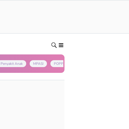
Penyakit Anak
MPASI
POPPAPA