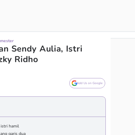
imester
n Sendy Aulia, Istri
zky Ridho
Add Us on Google
stri hamil
uang garis dua