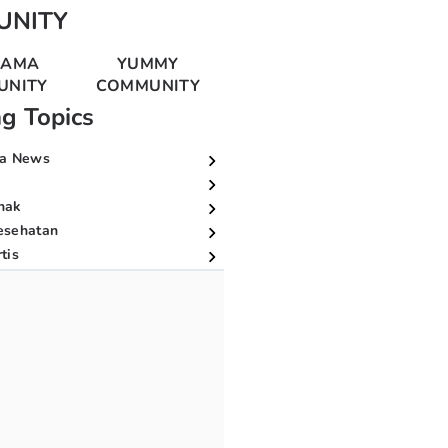
UNITY
MAMA
YUMMY
UNITY
COMMUNITY
ng Topics
a News
nak
esehatan
tis