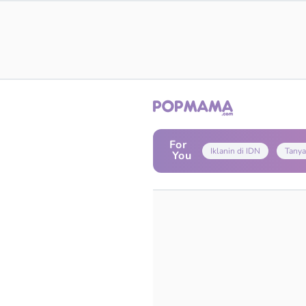
For
Iklanin di IDN
Tanya
You