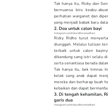
Tak hanya itu, Rizky dan S
bernuansa biru keabu-abua
perhatian warganet dan dipe
yang menjadi babak baru dal
2. Doa untuk calon bayi
Instagram.com/rizkyridhoramadhani
Rizky Ridho turut menyert
diunggah. Melalui tulisan t
terbaik untuk calon bayin
dikandung sang istri selalu 
serta senantiasa berada dal
Tak hanya itu, bek timnas I
kelak sang anak dapat menj
mereka dan berharap buah h
kebaikan dan dapat bermanfaa
3. Di tengah kehamilan, Ri
garis dua
Instagram.com/rizkyridhoramadhani