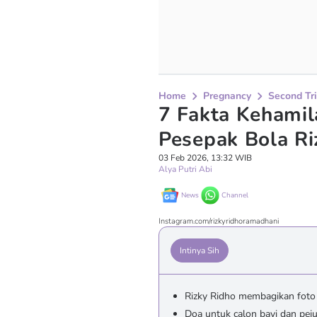
Home
Pregnancy
Second Tr
7 Fakta Kehamila
Pesepak Bola Ri
03 Feb 2026, 13:32 WIB
Alya Putri Abi
News
Channel
Instagram.com/rizkyridhoramadhani
Intinya Sih
Rizky Ridho membagikan foto i
Doa untuk calon bayi dan pej