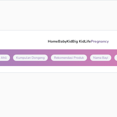
Home
Baby
Kid
Big Kid
Life
Pregnancy
 Ahli
Kumpulan Dongeng
Rekomendasi Produk
Nama Bayi