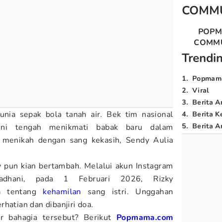
COMM
POP
COMM
Trendi
1
.
Popmam
2
.
Viral
3
.
Berita A
unia sepak bola tanah air. Bek tim nasional
4
.
Berita K
5
.
Berita Ar
kini tengah menikmati babak baru dalam
 menikah dengan sang kekasih, Sendy Aulia
 pun kian bertambah. Melalui akun Instagram
ramadhani, pada 1 Februari 2026, Rizky
a tentang
kehamilan
sang istri. Unggahan
hatian dan dibanjiri doa.
ar bahagia tersebut? Berikut
Popmama.com