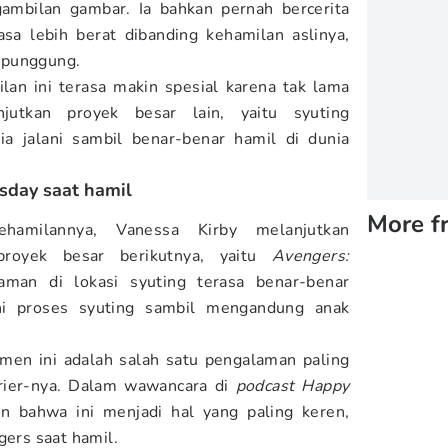
gambilan gambar. Ia bahkan pernah bercerita
asa lebih berat dibanding kehamilan aslinya,
 punggung.
 ini terasa makin spesial karena tak lama
jutkan proyek besar lain, yaitu syuting
ia jalani sambil benar-benar hamil di dunia
sday saat hamil
More f
amilannya, Vanessa Kirby melanjutkan
proyek besar berikutnya, yaitu
Avengers:
laman di lokasi syuting terasa benar-benar
ni proses syuting sambil mengandung anak
n ini adalah salah satu pengalaman paling
rier-nya. Dalam wawancara di
podcast
Happy
an bahwa ini menjadi hal yang paling keren,
gers saat hamil.