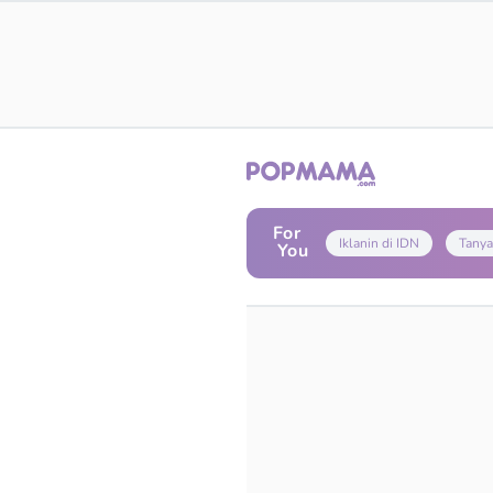
For
Iklanin di IDN
Tanya
You