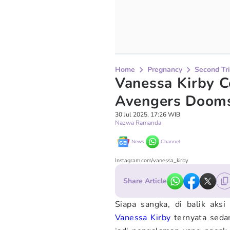
Home
Pregnancy
Second Tr
Vanessa Kirby C
Avengers Dooms
30 Jul 2025, 17:26 WIB
Nazwa Ramanda
News
Channel
Instagram.com/vanessa_kirby
Share Article
Siapa sangka, di balik aks
Vanessa Kirby
ternyata seda