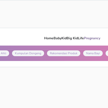
Home
Baby
Kid
Big Kid
Life
Pregnancy
 Ahli
Kumpulan Dongeng
Rekomendasi Produk
Nama Bayi