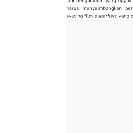
jadi pengalaman yang nggak t
harus menyeimbangkan per
syuting film
superhero
yang p