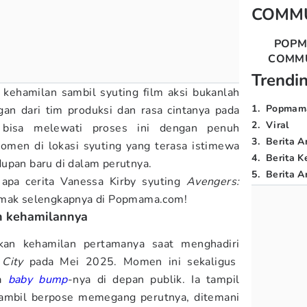
COMM
POP
COMM
Trendi
kehamilan sambil syuting film aksi bukanlah
1
.
Popmam
an dari tim produksi dan rasa cintanya pada
2
.
Viral
 bisa melewati proses ini dengan penuh
3
.
Berita A
omen di lokasi syuting yang terasa istimewa
4
.
Berita K
upan baru di dalam perutnya.
5
.
Berita Ar
 apa cerita Vanessa Kirby syuting
Avengers:
simak selengkapnya di Popmama.com!
n kehamilannya
an kehamilan pertamanya saat menghadiri
City
pada Mei 2025. Momen ini sekaligus
na
baby bump
-nya di depan publik. Ia tampil
ambil berpose memegang perutnya, ditemani