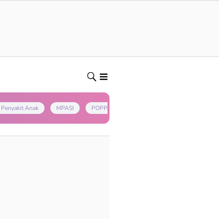
Penyakit Anak
MPASI
POPPAPA