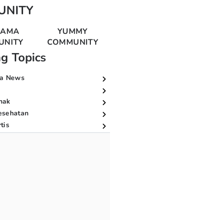
UNITY
MAMA
YUMMY
UNITY
COMMUNITY
ng Topics
a News
nak
esehatan
tis