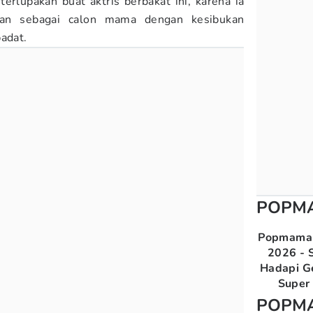
erlupakan buat aktris berbakat ini, karena ia
an sebagai calon mama dengan kesibukan
adat.
POPM
Popmama 
2026 - S
Hadapi G
Super 
POPM