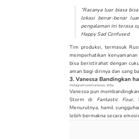
“Rasanya luar biasa bisa
lokasi benar-benar lu
pengalaman ini terasa sp
Happy Sad Confused
Tim produksi, termasuk Rus
memperhatikan kenyamanan V
bisa beristirahat dengan cuk
aman bagi dirinya dan sang b
3. Vanessa Bandingkan ha
Instagram.com/vanessa_kirby
Vanessa pun membandingkan 
Storm di
Fantastic Four
, 
Menurutnya, hamil sungguhan 
lebih bermakna secara emosi