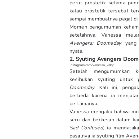
perut prostetik selama pen
kalau prostetik tersebut ter
sampai membuatnya pegal di
Momen pengumuman kehamilan
setelahnya, Vanessa melan
Avengers: Doomsday
, yang 
nyata.
2. Syuting Avengers Doom
Instagram.com/vanessa_kirby
Setelah mengumumkan keh
kesibukan syuting untuk 
Doomsday
. Kali ini, penga
berbeda karena ia menjala
pertamanya.
Vanessa mengaku bahwa mome
seru dan berkesan dalam ka
Sad Confused
, ia mengatak
pasalnya ia syuting film Aven