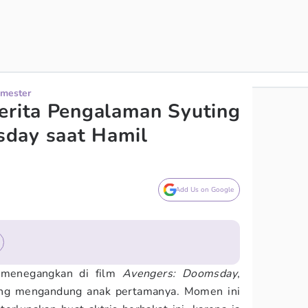
imester
erita Pengalaman Syuting
day saat Hamil
Add Us on Google
i menegangkan di film
Avengers: Doomsday
,
ng mengandung anak pertamanya. Momen ini