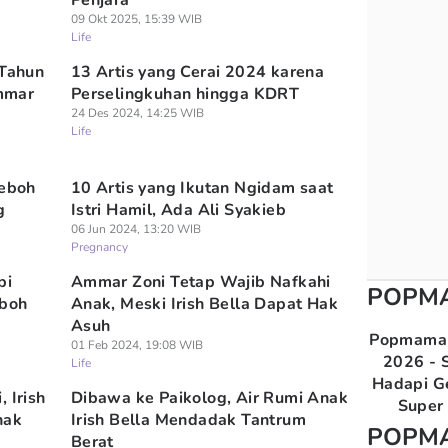
Penjara
09 Okt 2025, 15:39 WIB
Life
 Tahun
13 Artis yang Cerai 2024 karena
mmar
Perselingkuhan hingga KDRT
24 Des 2024, 14:25 WIB
Life
Heboh
10 Artis yang Ikutan Ngidam saat
g
Istri Hamil, Ada Ali Syakieb
06 Jun 2024, 13:20 WIB
Pregnancy
pi
Ammar Zoni Tetap Wajib Nafkahi
POPM
eboh
Anak, Meski Irish Bella Dapat Hak
Asuh
Popmama 
01 Feb 2024, 19:08 WIB
2026 - S
Life
Hadapi G
 Irish
Dibawa ke Paikolog, Air Rumi Anak
Super 
nak
Irish Bella Mendadak Tantrum
POPM
Berat