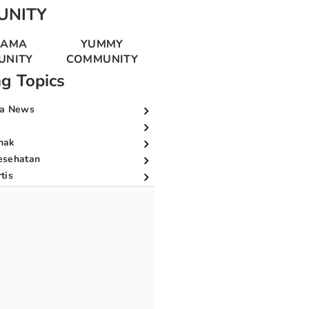
UNITY
MAMA
YUMMY
UNITY
COMMUNITY
ng Topics
a News
nak
esehatan
tis