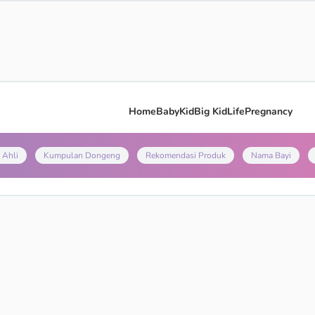
Home
Baby
Kid
Big Kid
Life
Pregnancy
 Ahli
Kumpulan Dongeng
Rekomendasi Produk
Nama Bayi