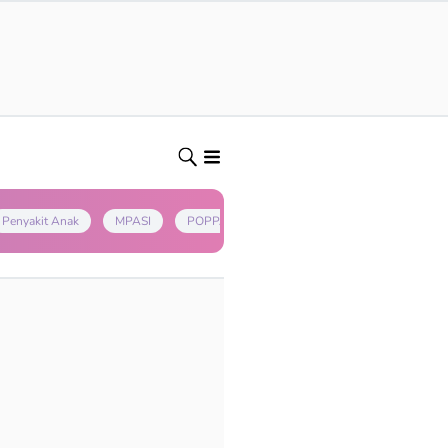
Penyakit Anak
MPASI
POPPAPA