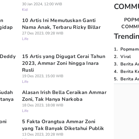
30 Jan 2024, 12:00 WIB
COMM
Kid
POP
an
10 Artis Ini Memutuskan Ganti
COMM
gidap
Nama Anak, Terbaru Rizky Billar
27 Des 2023, 09:28 WIB
Trendi
Life
1
.
Popmam
e Deddy
15 Artis yang Digugat Cerai Tahun
2
.
Viral
2023, Ammar Zoni hingga Inara
3
.
Berita A
Rusli
4
.
Berita K
19 Des 2023, 15:00 WIB
5
.
Berita Ar
Life
 Sudah
Alasan Irish Bella Ceraikan Ammar
ktanya
Zoni, Tak Hanya Narkoba
18 Des 2023, 18:08 WIB
Life
oni
5 Fakta Orangtua Ammar Zoni
yang Tak Banyak Diketahui Publik
13 Des 2023, 20:28 WIB