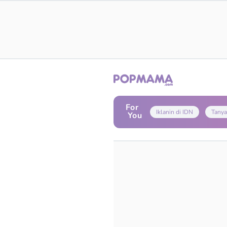
For
Iklanin di IDN
Tanya
You