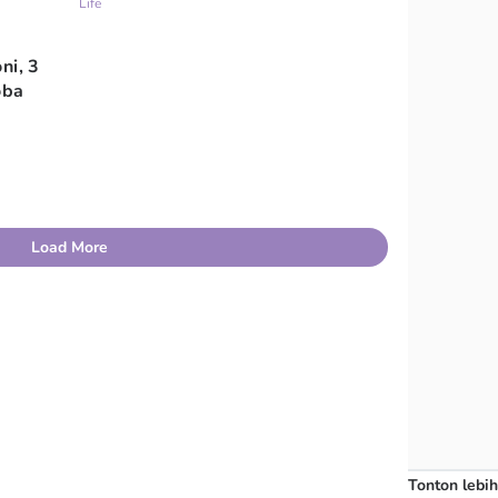
Life
ni, 3
oba
Load More
Tonton lebih