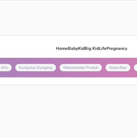
Home
Baby
Kid
Big Kid
Life
Pregnancy
 Ahli
Kumpulan Dongeng
Rekomendasi Produk
Nama Bayi