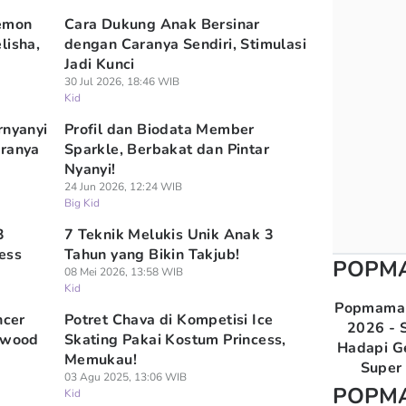
emon
Cara Dukung Anak Bersinar
lisha,
dengan Caranya Sendiri, Stimulasi
Jadi Kunci
30 Jul 2026, 18:46 WIB
Kid
rnyanyi
Profil dan Biodata Member
aranya
Sparkle, Berbakat dan Pintar
Nyanyi!
24 Jun 2026, 12:24 WIB
Big Kid
3
7 Teknik Melukis Unik Anak 3
ess
Tahun yang Bikin Takjub!
POPM
08 Mei 2026, 13:58 WIB
Kid
Popmama 
ncer
Potret Chava di Kompetisi Ice
2026 - S
lywood
Skating Pakai Kostum Princess,
Hadapi G
Memukau!
Super 
03 Agu 2025, 13:06 WIB
POPM
Kid