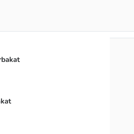
rbakat
akat
a