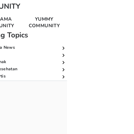
UNITY
MAMA
YUMMY
UNITY
COMMUNITY
ng Topics
a News
nak
esehatan
tis