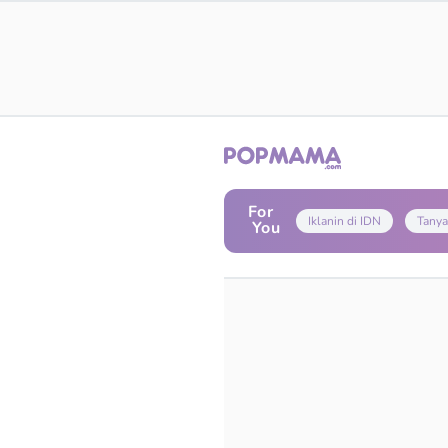
For
Iklanin di IDN
Tanya
You