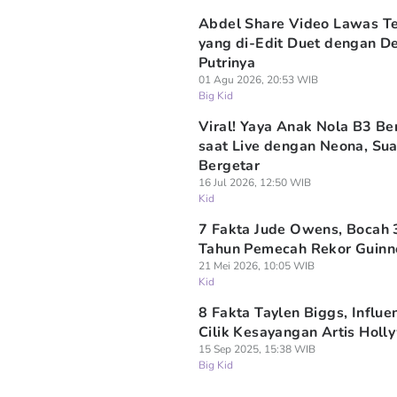
Abdel Share Video Lawas T
yang di-Edit Duet dengan De
Putrinya
01 Agu 2026, 20:53 WIB
Big Kid
Viral! Yaya Anak Nola B3 Be
saat Live dengan Neona, Su
Bergetar
16 Jul 2026, 12:50 WIB
Kid
7 Fakta Jude Owens, Bocah 
Tahun Pemecah Rekor Guinn
21 Mei 2026, 10:05 WIB
Kid
8 Fakta Taylen Biggs, Influe
Cilik Kesayangan Artis Hol
15 Sep 2025, 15:38 WIB
Big Kid