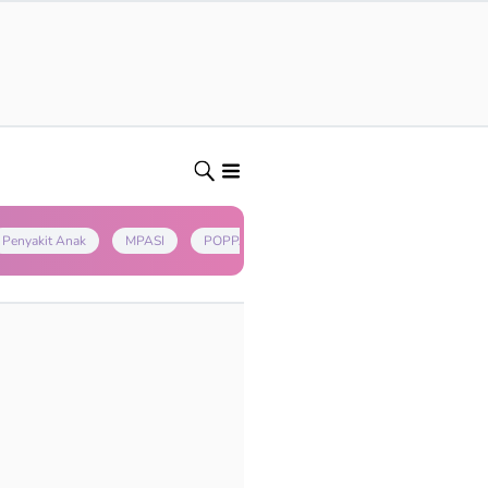
Penyakit Anak
MPASI
POPPAPA