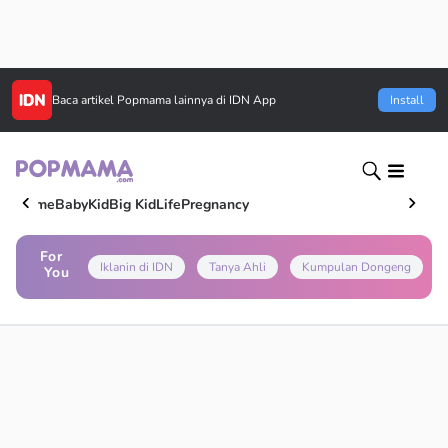
Baca artikel
Popmama
lainnya di IDN App
Install
Home
Baby
Kid
Big Kid
Life
Pregnancy
For
Iklanin di IDN
Tanya Ahli
Kumpulan Dongeng
You