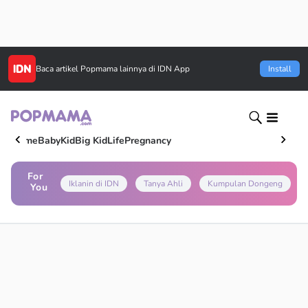
Baca artikel
Popmama
lainnya di IDN App
Install
Home
Baby
Kid
Big Kid
Life
Pregnancy
For
Iklanin di IDN
Tanya Ahli
Kumpulan Dongeng
You