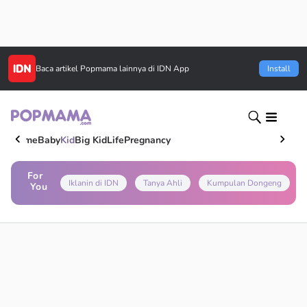
Baca artikel
Popmama
lainnya di IDN App
Install
Home
Baby
Kid
Big Kid
Life
Pregnancy
For
Iklanin di IDN
Tanya Ahli
Kumpulan Dongeng
You