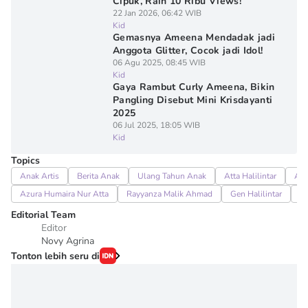
Cipuk, Raih 10 Ribu Views!
22 Jan 2026, 06:42 WIB
Kid
Gemasnya Ameena Mendadak jadi
Anggota Glitter, Cocok jadi Idol!
06 Agu 2025, 08:45 WIB
Kid
Gaya Rambut Curly Ameena, Bikin
Pangling Disebut Mini Krisdayanti
2025
06 Jul 2025, 18:05 WIB
Kid
Topics
Anak Artis
Berita Anak
Ulang Tahun Anak
Atta Halilintar
Aur
Azura Humaira Nur Atta
Rayyanza Malik Ahmad
Gen Halilintar
A
Editorial Team
Editor
Novy Agrina
Tonton lebih seru di