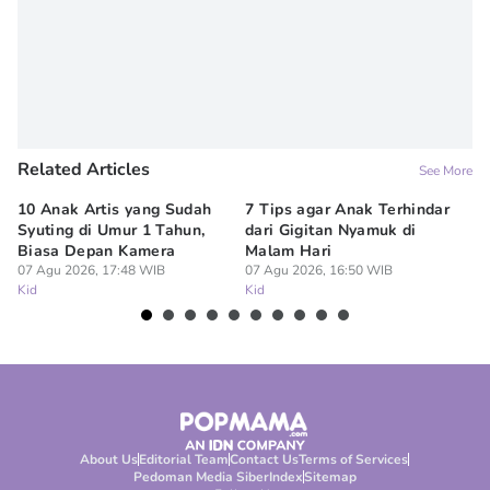
Related Articles
See More
10 Anak Artis yang Sudah
7 Tips agar Anak Terhindar
Re
Syuting di Umur 1 Tahun,
dari Gigitan Nyamuk di
H
Biasa Depan Kamera
Malam Hari
Ca
07 Agu 2026, 17:48 WIB
07 Agu 2026, 16:50 WIB
07
Kid
Kid
Ki
About Us
Editorial Team
Contact Us
Terms of Services
Pedoman Media Siber
Index
Sitemap