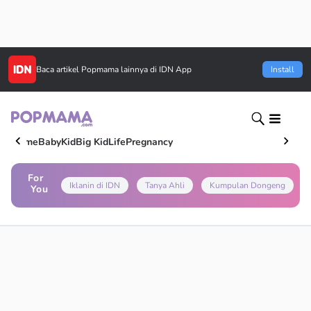
Baca artikel
Popmama
lainnya di IDN App
Install
Home
Baby
Kid
Big Kid
Life
Pregnancy
For
Iklanin di IDN
Tanya Ahli
Kumpulan Dongeng
You