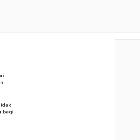
ri
an
Tidak
a bagi