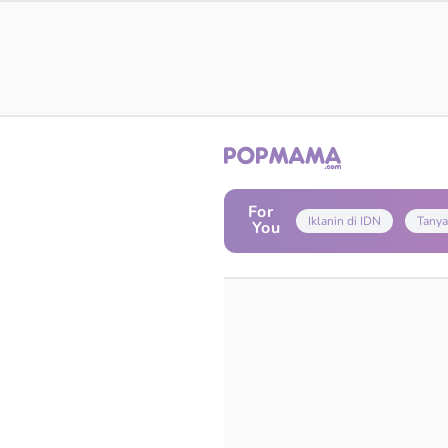
For
Iklanin di IDN
Tanya
You