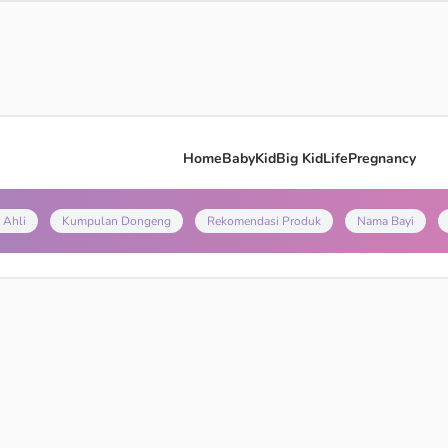
Home
Baby
Kid
Big Kid
Life
Pregnancy
 Ahli
Kumpulan Dongeng
Rekomendasi Produk
Nama Bayi