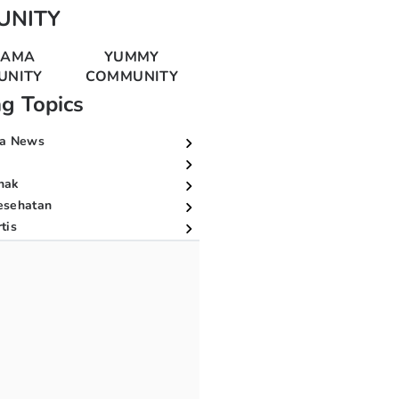
UNITY
MAMA
YUMMY
UNITY
COMMUNITY
ng Topics
a News
nak
esehatan
tis