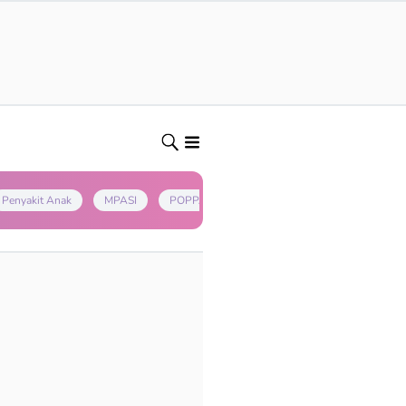
Penyakit Anak
MPASI
POPPAPA