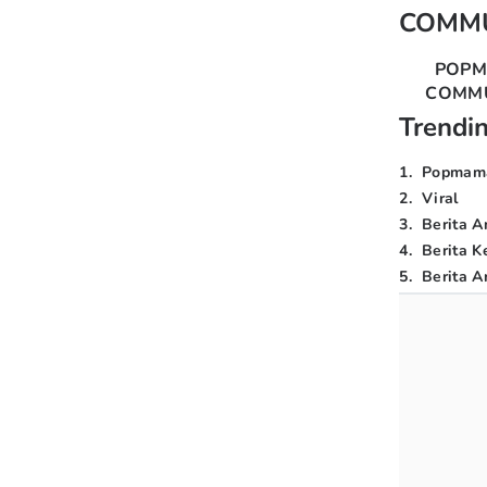
COMM
POP
COMM
Trendi
1
.
Popmam
2
.
Viral
3
.
Berita A
4
.
Berita K
5
.
Berita Ar