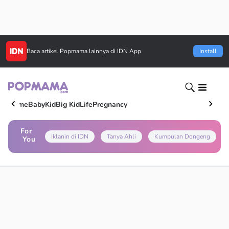
Baca artikel
Popmama
lainnya di IDN App
Install
Home
Baby
Kid
Big Kid
Life
Pregnancy
For
Iklanin di IDN
Tanya Ahli
Kumpulan Dongeng
You