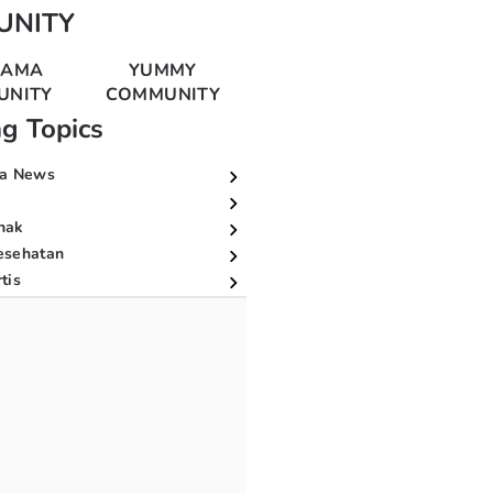
UNITY
MAMA
YUMMY
UNITY
COMMUNITY
ng Topics
a News
nak
esehatan
tis