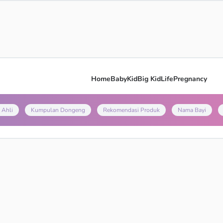
Home
Baby
Kid
Big Kid
Life
Pregnancy
 Ahli
Kumpulan Dongeng
Rekomendasi Produk
Nama Bayi