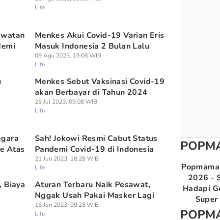
Life
awatan
Menkes Akui Covid-19 Varian Eris
demi
Masuk Indonesia 2 Bulan Lalu
09 Agu 2023, 19:08 WIB
Life
u
Menkes Sebut Vaksinasi Covid-19
akan Berbayar di Tahun 2024
25 Jul 2023, 09:08 WIB
Life
egara
Sah! Jokowi Resmi Cabut Status
POPM
e Atas
Pandemi Covid-19 di Indonesia
21 Jun 2023, 18:28 WIB
Popmama 
Life
2026 - S
, Biaya
Aturan Terbaru Naik Pesawat,
Hadapi G
Nggak Usah Pakai Masker Lagi
Super 
16 Jun 2023, 09:28 WIB
POPM
Life