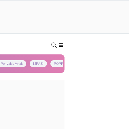
Penyakit Anak
MPASI
POPPAPA