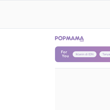
For
Iklanin di IDN
Tanya
You