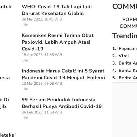
COMM
untuk
WHO: Covid-19 Tak Lagi Jadi
Darurat Kesehatan Global
POP
06 Mei 2023, 10:48 WIB
Life
COMM
Trendi
Kemenkes Resmi Terima Obat
Paxlovid, Lebih Ampuh Atasi
Covid-19
1
.
Popmam
15 Apr 2023, 11:38 WIB
2
.
Viral
Life
3
.
Berita A
Indonesia Harus Catat! Ini 5 Syarat
4
.
Berita K
esia
Pandemi Covid-19 Menjadi Endemi
5
.
Berita Ar
10 Mar 2023, 09:08 WIB
Life
: Di
99 Persen Penduduk Indonesia
jib
Berhasil Punya Antibodi Covid-19
06 Feb 2023, 11:58 WIB
Life
deteksi