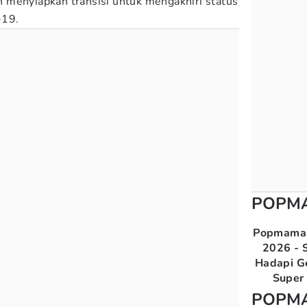
 menyiapkan transisi untuk mengakhiri status
-19.
POPM
Popmama 
2026 - S
Hadapi G
Super 
POPM