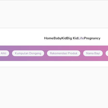
Home
Baby
Kid
Big Kid
Life
Pregnancy
 Ahli
Kumpulan Dongeng
Rekomendasi Produk
Nama Bayi