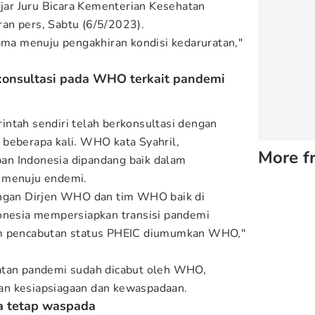
ujar Juru Bicara Kementerian Kesehatan
an pers, Sabtu (6/5/2023).
ama menuju pengakhiran kondisi kedaruratan,"
konsultasi pada WHO terkait pandemi
ntah sendiri telah berkonsultasi dengan
beberapa kali. WHO kata Syahril,
More f
n Indonesia dipandang baik dalam
 menuju endemi.
engan Dirjen WHO dan tim WHO baik di
donesia mempersiapkan transisi pandemi
um pencabutan status PHEIC diumumkan WHO,"
atan pandemi sudah dicabut oleh WHO,
an kesiapsiagaan dan kewaspadaan.
ta tetap waspada