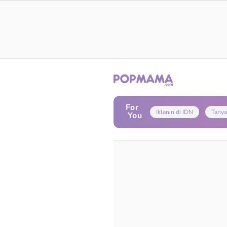
For
Iklanin di IDN
Tanya
You