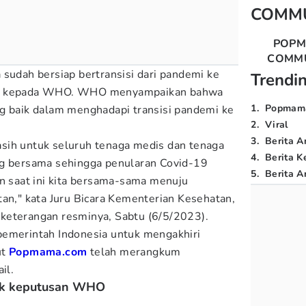
COMM
POP
COMM
 sudah bersiap bertransisi dari pandemi ke
Trendi
si kepada WHO. WHO menyampaikan bahwa
1
.
Popmam
g baik dalam menghadapi transisi pandemi ke
2
.
Viral
3
.
Berita A
sih untuk seluruh tenaga medis dan tenaga
4
.
Berita K
ng bersama sehingga penularan Covid-19
5
.
Berita Ar
an saat ini kita bersama-sama menuju
tan," kata Juru Bicara Kementerian Kesehatan,
keterangan resminya, Sabtu (6/5/2023).
pemerintah Indonesia untuk mengakhiri
ut
Popmama.com
telah merangkum
ail.
ik keputusan WHO