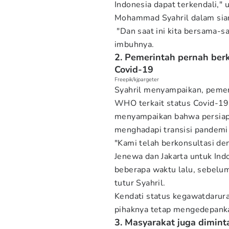
Indonesia dapat terkendali," 
Mohammad Syahril dalam siar
"Dan saat ini kita bersama-s
imbuhnya.
2. Pemerintah pernah ber
Covid-19
Freepik/kjpargeter
Syahril menyampaikan, pemeri
WHO terkait status Covid-19 
menyampaikan bahwa persiapa
menghadapi transisi pandemi
"Kami telah berkonsultasi d
Jenewa dan Jakarta untuk In
beberapa waktu lalu, sebel
tutur Syahril.
Kendati status kegawatdarur
pihaknya tetap mengedepank
3. Masyarakat juga dimin