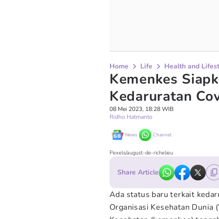
Home
Life
Health and Lifes
Kemenkes Siapka
Kedaruratan Co
08 Mei 2023, 18:28 WIB
Ridho Hatmanto
News
Channel
Pexels/august-de-richelieu
Share Article
Ada status baru terkait keda
Organisasi Kesehatan Dunia 