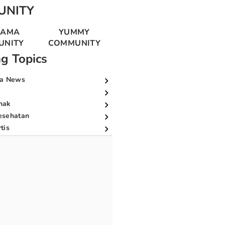
UNITY
MAMA
YUMMY
UNITY
COMMUNITY
ng Topics
a News
nak
esehatan
tis