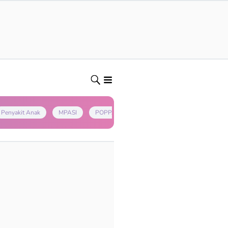
Penyakit Anak
MPASI
POPPAPA