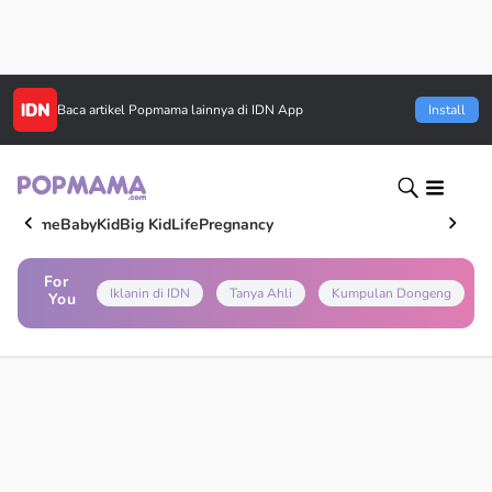
Baca artikel
Popmama
lainnya di IDN App
Install
Home
Baby
Kid
Big Kid
Life
Pregnancy
For
Iklanin di IDN
Tanya Ahli
Kumpulan Dongeng
You