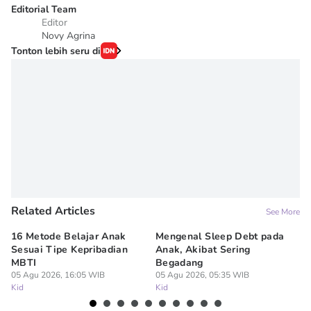
Editorial Team
Editor
Novy Agrina
Tonton lebih seru di
Related Articles
See More
16 Metode Belajar Anak
Mengenal Sleep Debt pada
Ba
Sesuai Tipe Kepribadian
Anak, Akibat Sering
Wi
MBTI
Begadang
M
05 Agu 2026, 16:05 WIB
05 Agu 2026, 05:35 WIB
04
Kid
Kid
Ki