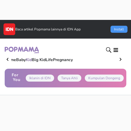
Baca artikel
Popmama
lainnya di IDN App
Install
Home
Baby
Kid
Big Kid
Life
Pregnancy
For
Iklanin di IDN
Tanya Ahli
Kumpulan Dongeng
You